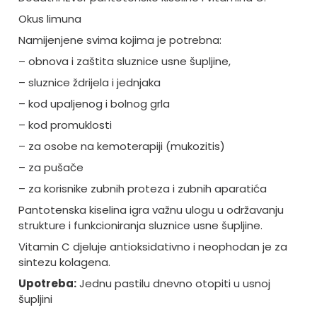
Okus limuna
Namijenjene svima kojima je potrebna:
– obnova i zaštita sluznice usne šupljine,
– sluznice ždrijela i jednjaka
– kod upaljenog i bolnog grla
– kod promuklosti
– za osobe na kemoterapiji (mukozitis)
– za pušače
– za korisnike zubnih proteza i zubnih aparatića
Pantotenska kiselina igra važnu ulogu u održavanju
strukture i funkcioniranja sluznice usne šupljine.
Vitamin C djeluje antioksidativno i neophodan je za
sintezu kolagena.
Upotreba:
Jednu pastilu dnevno otopiti u usnoj
šupljini