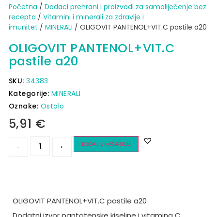
Početna
/
Dodaci prehrani i proizvodi za samoliječenje bez
recepta
/
Vitamini i minerali za zdravlje i
imunitet
/
MINERALI
/ OLIGOVIT PANTENOL+VIT.C pastile a20
OLIGOVIT PANTENOL+VIT.C
pastile a20
SKU:
34383
Kategorije:
MINERALI
Oznake:
Ostalo
5,91
€
DODAJ U KOŠARICU
-
+
OLIGOVIT PANTENOL+VIT.C pastile a20
Dodatni izvor pantotenske kiseline i vitamina C.