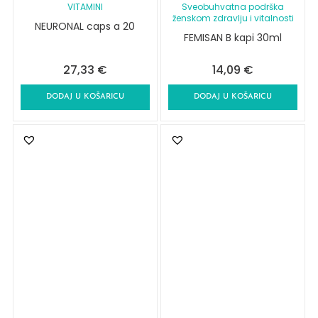
VITAMINI
Sveobuhvatna podrška
ženskom zdravlju i vitalnosti
NEURONAL caps a 20
FEMISAN B kapi 30ml
27,33
€
14,09
€
DODAJ U KOŠARICU
DODAJ U KOŠARICU