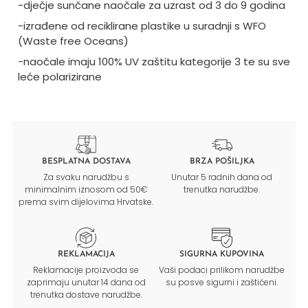
-dječje sunčane naočale za uzrast od 3 do 9 godina
-izrađene od reciklirane plastike u suradnji s WFO
(Waste free Oceans)
-naočale imaju 100% UV zaštitu kategorije 3 te su sve
leće polarizirane
BESPLATNA DOSTAVA
BRZA POŠILJKA
Za svaku narudžbu s
Unutar 5 radnih dana od
minimalnim iznosom od 50€
trenutka narudžbe.
prema svim dijelovima Hrvatske.
REKLAMACIJA
SIGURNA KUPOVINA
Reklamacije proizvoda se
Vaši podaci prilikom narudžbe
zaprimaju unutar 14 dana od
su posve sigurni i zaštićeni.
trenutka dostave narudžbe.