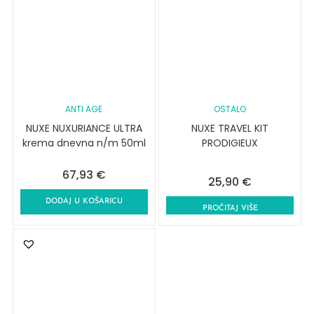
ANTI AGE
OSTALO
NUXE NUXURIANCE ULTRA
NUXE TRAVEL KIT
krema dnevna n/m 50ml
PRODIGIEUX
67,93
€
25,90
€
DODAJ U KOŠARICU
PROČITAJ VIŠE