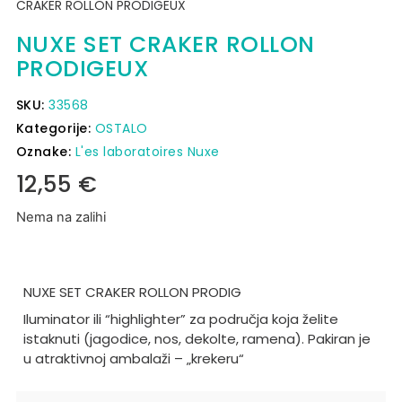
CRAKER ROLLON PRODIGEUX
NUXE SET CRAKER ROLLON
PRODIGEUX
SKU:
33568
Kategorije:
OSTALO
Oznake:
L'es laboratoires Nuxe
12,55
€
Nema na zalihi
NUXE SET CRAKER ROLLON PRODIG
Iluminator ili “highlighter” za područja koja želite
istaknuti (jagodice, nos, dekolte, ramena). Pakiran je
u atraktivnoj ambalaži – „krekeru“