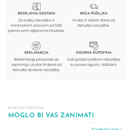
BESPLATNA DOSTAVA
BRZA POŠILJKA
Za svaku narudžbu s
Unutar 5 radnih dana od
minimalnim iznosom od 50€
trenutka narudžbe.
prema svim dijelovima Hrvatske.
REKLAMACIJA
SIGURNA KUPOVINA
Reklamacije proizvoda se
Vaši podaci prilikom narudžbe
zaprimaju unutar 14 dana od
su posve sigurni i zaštićeni.
trenutka dostave narudžbe.
POVEZANI PROIZVODI
MOGLO BI VAS ZANIMATI
Pogledaj sve