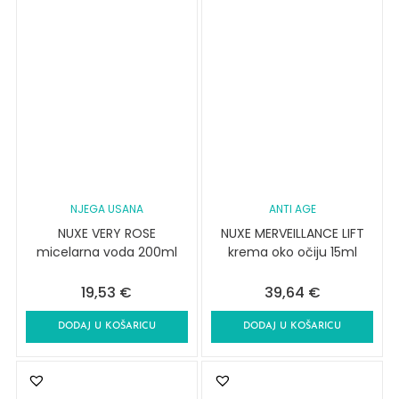
NJEGA USANA
ANTI AGE
NUXE VERY ROSE
NUXE MERVEILLANCE LIFT
micelarna voda 200ml
krema oko očiju 15ml
19,53
€
39,64
€
DODAJ U KOŠARICU
DODAJ U KOŠARICU