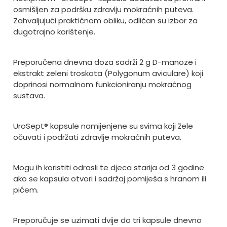
osmi
šljen za podršku zdravlju mokraćnih puteva.
Zahvaljujući praktičnom obliku, odličan su izbor za
dugotrajno korištenje.
Preporučena dnevna doza sadrži 2 g D-manoze i
ekstrakt zeleni troskota (Polygonum aviculare) koji
doprinosi normalnom funkcioniranju mokraćnog
sustava.
UroSept
® kapsule namijenjene su svima koji
žele
očuvati i podržati zdravlje mokraćnih puteva.
Mogu ih koristiti odrasli te djeca starija od 3 godine
ako se kapsula otvori i sadržaj pomiješa s hranom ili
pićem.
Preporučuje se uzimati dvije do tri kapsule dnevno