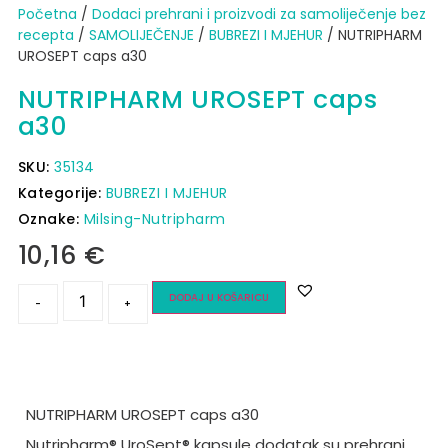
Početna
/
Dodaci prehrani i proizvodi za samoliječenje bez
recepta
/
SAMOLIJEČENJE
/
BUBREZI I MJEHUR
/ NUTRIPHARM
UROSEPT caps a30
NUTRIPHARM UROSEPT caps
a30
SKU:
35134
Kategorije:
BUBREZI I MJEHUR
Oznake:
Milsing-Nutripharm
10,16
€
DODAJ U KOŠARICU
-
+
NUTRIPHARM UROSEPT caps a30
Nutripharm
® UroSept® kapsule dodatak su prehrani