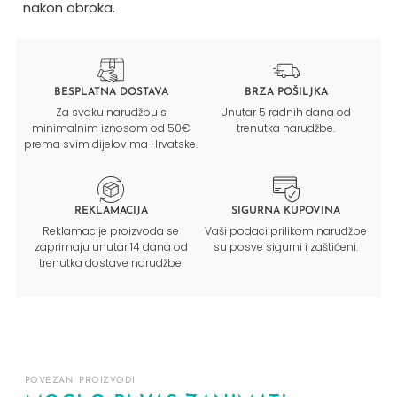
nakon obroka.
BESPLATNA DOSTAVA
BRZA POŠILJKA
Za svaku narudžbu s
Unutar 5 radnih dana od
minimalnim iznosom od 50€
trenutka narudžbe.
prema svim dijelovima Hrvatske.
REKLAMACIJA
SIGURNA KUPOVINA
Reklamacije proizvoda se
Vaši podaci prilikom narudžbe
zaprimaju unutar 14 dana od
su posve sigurni i zaštićeni.
trenutka dostave narudžbe.
POVEZANI PROIZVODI