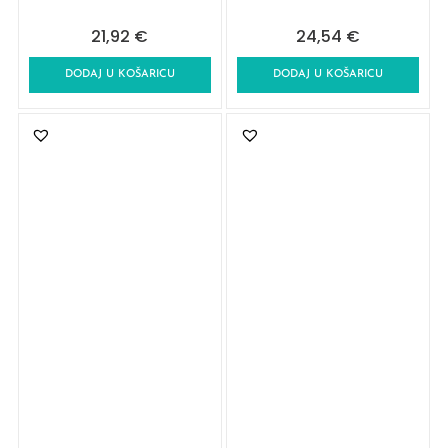
21,92
€
24,54
€
DODAJ U KOŠARICU
DODAJ U KOŠARICU