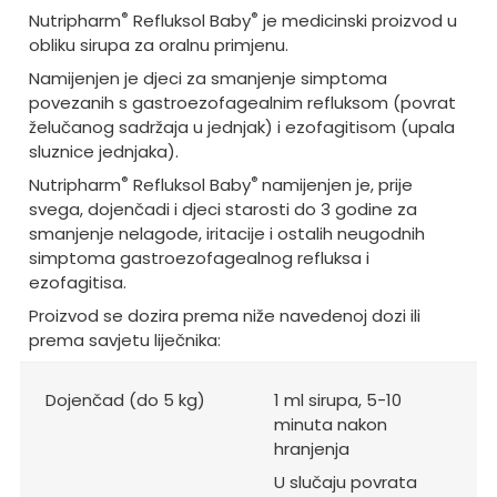
®
®
Nutripharm
Refluksol Baby
je medicinski proizvod u
obliku sirupa za oralnu primjenu.
Namijenjen je djeci za smanjenje simptoma
povezanih s gastroezofagealnim refluksom (povrat
želučanog sadržaja u jednjak) i ezofagitisom (upala
sluznice jednjaka).
®
®
Nutripharm
Refluksol Baby
namijenjen je, prije
svega, dojenčadi i djeci starosti do 3 godine za
smanjenje nelagode, iritacije i ostalih neugodnih
simptoma gastroezofagealnog refluksa i
ezofagitisa.
Proizvod se dozira prema niže navedenoj dozi ili
prema savjetu liječnika:
Dojenčad (do 5 kg)
1 ml sirupa, 5-10
minuta nakon
hranjenja
U slučaju povrata