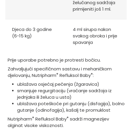
želučanog sadržaja
primijeniti još 1 ml.
Djeca do 3 godine
4 ml sirupa nakon
(6-15 kg)
svakog obroka i prije
spavanja
Prije uporabe potrebno je protresti bočicu.
Zahvaljujući specifičnom sastavu i mehaničkom
®
®
djelovanju, Nutripharm
Refluksol Baby
:
ublažava osjećaj pečenja (žgaravica)
smanjuje regurgitaciju (vraćanje sadržaja iz
jednjaka ili želuca u usta)
ublažava poteškoće pri gutanju (disfagija), bolno
gutanje (odinofagija), kašalj te promuklost
®
®
Nutripharm
Refluksol Baby
sadrži magnezijev
alginat visoke viskoznosti.