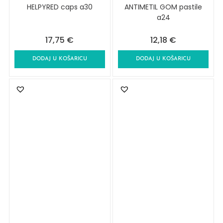
HELPYRED caps a30
ANTIMETIL GOM pastile
a24
17,75
€
12,18
€
DODAJ U KOŠARICU
DODAJ U KOŠARICU