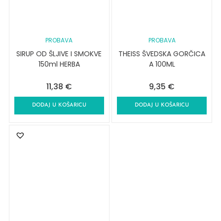
PROBAVA
PROBAVA
SIRUP OD ŠLJIVE I SMOKVE
THEISS ŠVEDSKA GORČICA
150ml HERBA
A 100ML
11,38
€
9,35
€
DODAJ U KOŠARICU
DODAJ U KOŠARICU