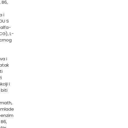
 B6,
 i
DU S
alfa-
CG), L-
 crnog
va i
datak
ti
i
iji i
biti
amath,
a mlade
koenzim
 B6,
čin