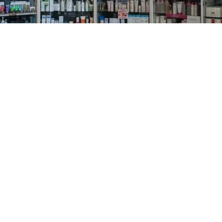
PREČKO
Slavenskog 6, Zagreb
01/3885-672
099/2681-389