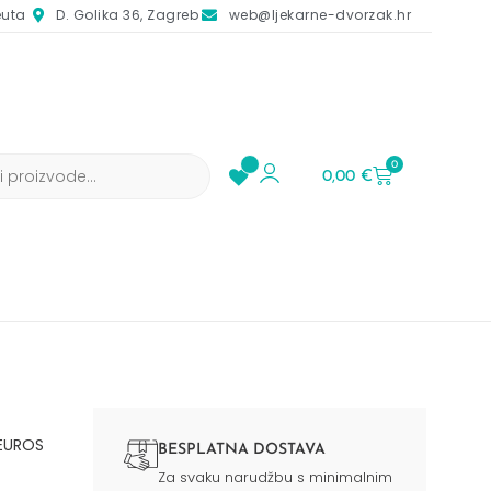
euta
D. Golika 36, Zagreb
web@ljekarne-dvorzak.hr
0
0,00
€
EUROS
BESPLATNA DOSTAVA
Za svaku narudžbu s minimalnim