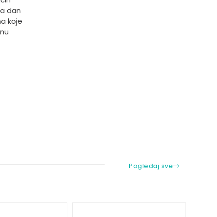
na dan
a koje
inu
Pogledaj sve