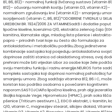
B1, B6, B12)
– normalnoj funkciji živčanog sustava (vitamin B1,
B12)
– očuvanju normalnih kostiju (vitamin D3, vitamin K2)
–
normalnom zgrušavanju krvi (vitamin K2)
– smanjenju umora
iscrpljenosti (vitamin C, B6, B12)
*ODOBRENE TVRDNJE U SKLA
UREDBOM BR. 1924/2006 ZA VITAMINE
Sadrži i dodatke poput 
lipoične kiseline, koenzima Q10, ekstrakta zelenog čaja (EG
karnitina, klamatske alge, mladog lista pšenice i ekstrakta
papra – prirodnih tvari koje su često dio formulacija za
antioksidativnu i metaboličku podršku.
Zbog jedinstvene
kombinacije sastojaka koji posjeduju antioksidativna svojst
doprinose zaštiti stanica od oksidativnog stresa, ovaj do
prehrani može biti vrijedan izbor za osobe koje žele podrža
svoju mentalnu funkciju i razinu energije.
NEUROS forte sadrž
kompleks sastojaka koji doprinosi normalnoj psihološkoj funkc
smanjenju umora. Zbog sadržaja vitamina B12, B6 i C, može 
koristan kao podrška osobama s povećanim kognitivnim
naporom.
SASTOJCI
Alfa lipoična kiselina, prah algi jezera
Kl
školjka kapsule Vege; Hipromeloza (HPMC), prah soka lišć
pšenice (Triticum aestivum L.), EGCG ekstrakt, L-karnitin, 
Q10, vitamin C, magnezijev stearat, silicijev dioksid, Vitamin
Vitamin D3, Vitamin K2, Bioperine, Vitamin B1, Vitamin B12.
Na