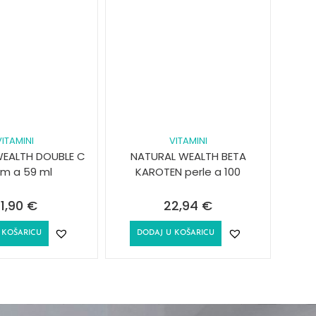
VITAMINI
VITAMINI
EALTH DOUBLE C
NATURAL WEALTH BETA
um a 59 ml
KAROTEN perle a 100
1,90
€
22,94
€
 KOŠARICU
DODAJ U KOŠARICU