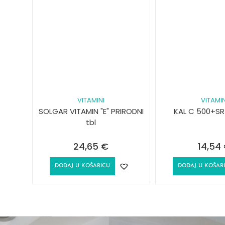
VITAMINI
VITAMIN
SOLGAR VITAMIN "E" PRIRODNI
KAL C 500+SR 
tbl
24,65
€
14,54
DODAJ U KOŠARICU
DODAJ U KOŠAR