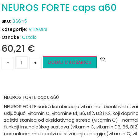
NEUROS FORTE caps a60
SKU:
36645
Kategorije:
VITAMINI
Oznake:
Ostalo
60,21
€
DODAJ U KOŠARICU
-
+
NEUROS FORTE caps a60
NEUROS FORTE sadrži kombinaciju vitamina i bioaktivnih tvar
uključujući vitamin C, vitamine B1, B6, B12, D3 i K2, koji doprin
zaštiti stanica od oksidativnog stresa (vitamin C)
– normal
funkciji imunološkog sustava (vitamin C, vitamin D3, B6, B12
normalnom metabolizmu stvaranja energije (vitamin C, vi