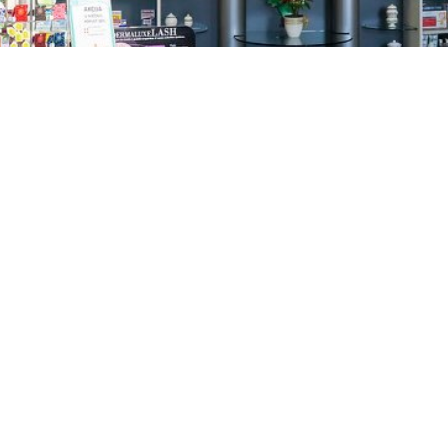
GAJNICE
Gandhijeva 3, Zagreb
01/3461-431
098/452-128