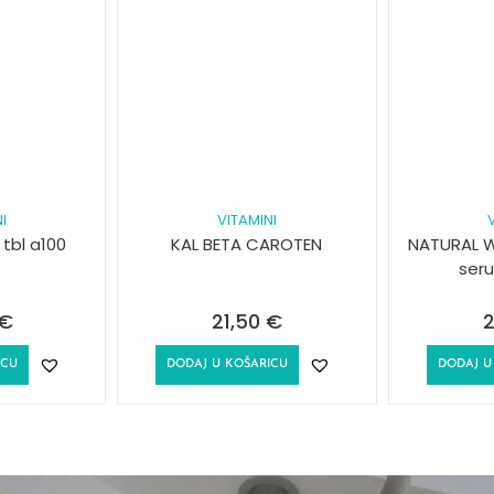
I
VITAMINI
tbl a100
KAL BETA CAROTEN
NATURAL W
ser
€
21,50
€
2
ICU
DODAJ U KOŠARICU
DODAJ U