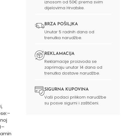
iznosom od 50€ prema svim
dijelovima Hrvatske.
BRZA POŠILJKA
Unutar 5 radnih dana od
trenutka narudžbe.
REKLAMACIJA
Reklamacije proizvoda se
zaprimaju unutar 14 dana od
trenutka dostave narudžbe.
SIGURNA KUPOVINA
Vaši podaci prilikom narudžbe
su posve sigurni i zaštićeni.
i,
ose:
–
noj
)
–
tamin