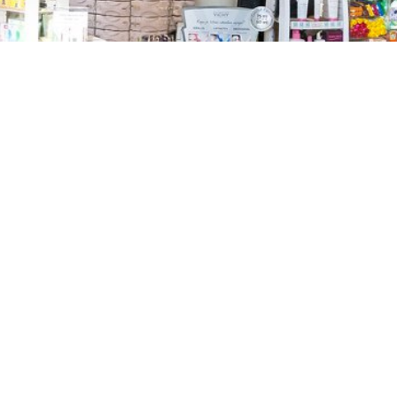
TREŠNJEVKA
Selska cesta 153, Zagreb
01/3022-794
099/2681-387