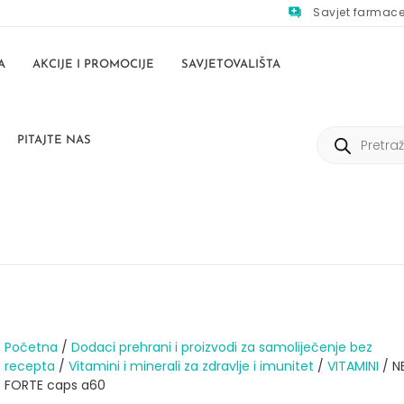
Savjet farmac
A
AKCIJE I PROMOCIJE
SAVJETOVALIŠTA
PITAJTE NAS
Početna
/
Dodaci prehrani i proizvodi za samoliječenje bez
recepta
/
Vitamini i minerali za zdravlje i imunitet
/
VITAMINI
/ N
FORTE caps a60