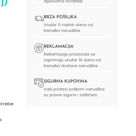
j)
dijelovima Hrvatske.
BRZA POŠILJKA
Unutar 5 radnih dana od
trenutka narudžbe.
REKLAMACIJA
Reklamacije proizvoda se
zaprimaju unutar 14 dana od
trenutka dostave narudžbe.
SIGURNA KUPOVINA
Vaši podaci prilikom narudžbe
su posve sigurni i zaštićeni.
otrebe
a