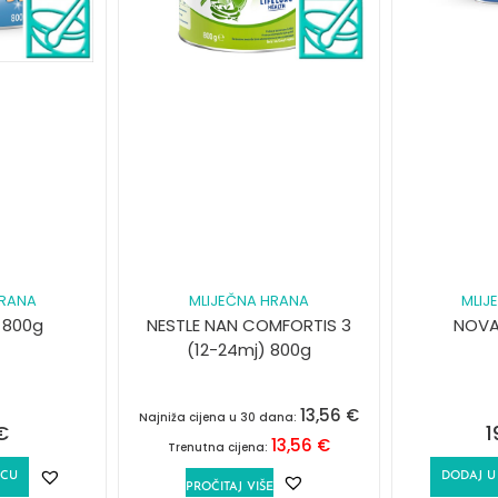
HRANA
MLIJEČNA HRANA
MLIJ
 800g
NESTLE NAN COMFORTIS 3
NOVA
(12-24mj) 800g
13,56
€
Najniža cijena u 30 dana:
€
1
13,56
€
Trenutna cijena:
ICU
DODAJ U
PROČITAJ VIŠE