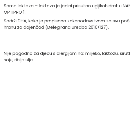
Samo laktoza – laktoza je jedini prisutan ugljikohidrat u NA
OPTIPRO 1.
Sadrži DHA, kako je propisano zakonodavstvom za svu po
hranu za dojenčad (Delegirana uredba 2016/127).
Nije pogodno za djecu s alergijom na: mlijeko, laktozu, sirut
soju, riblje ulje.