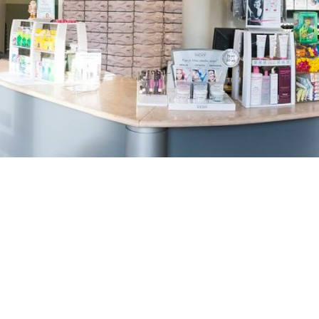
TREŠNJEVKA
Selska cesta 153, Zagreb
01/3022-794