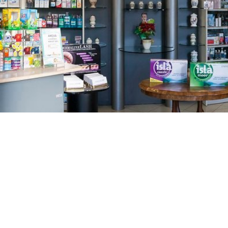
GAJNICE
Gandhijeva 3, Zagreb
01/3461-431