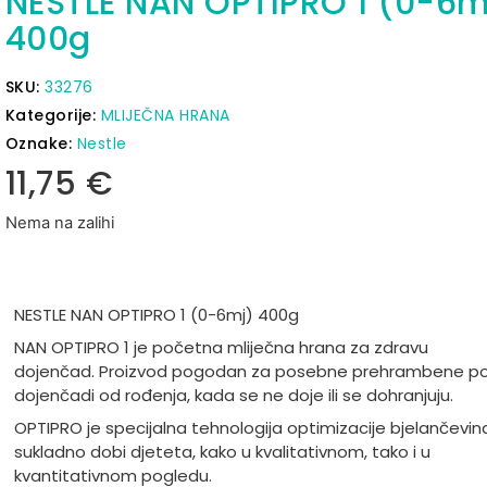
NESTLE NAN OPTIPRO 1 (0-6m
400g
SKU:
33276
Kategorije:
MLIJEČNA HRANA
Oznake:
Nestle
11,75
€
Nema na zalihi
NESTLE NAN OPTIPRO 1 (0-6mj) 400g
NAN OPTIPRO 1 je početna mliječna hrana za zdravu
dojenčad. Proizvod pogodan za posebne prehrambene p
dojenčadi od rođenja, kada se ne doje ili se dohranjuju.
OPTIPRO je specijalna tehnologija optimizacije bjelančevin
sukladno dobi djeteta, kako u kvalitativnom, tako i u
kvantitativnom pogledu.