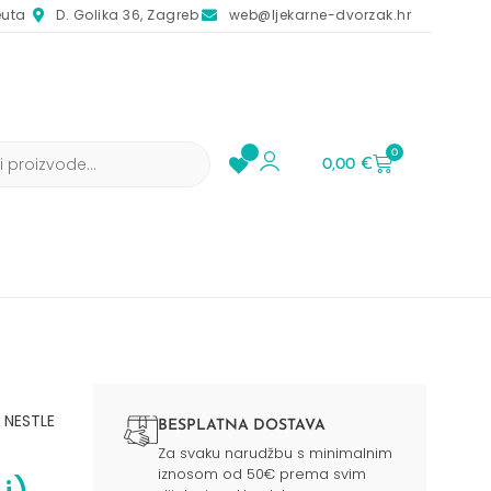
euta
D. Golika 36, Zagreb
web@ljekarne-dvorzak.hr
0
0,00
€
 NESTLE
BESPLATNA DOSTAVA
Za svaku narudžbu s minimalnim
iznosom od 50€ prema svim