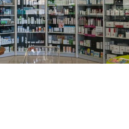
PREČKO
Slavenskog 6, Zagreb
01/3885-672