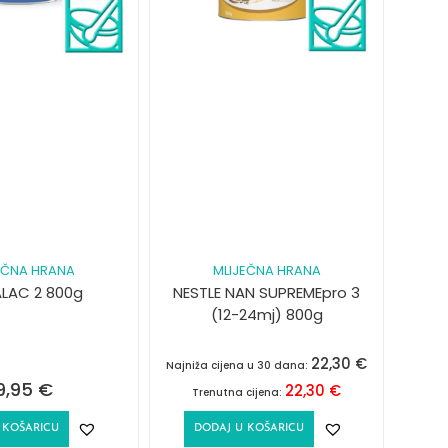
EČNA HRANA
MLIJEČNA HRANA
LAC 2 800g
NESTLE NAN SUPREMEpro 3
(12-24mj) 800g
22,30
€
Najniža cijena u 30 dana:
9,95
€
22,30
€
Trenutna cijena:
 KOŠARICU
DODAJ U KOŠARICU