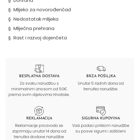
§
Dohrana
§
Mlijeko za novorođenčad
§
Nedostatak mlijeka
§
Mliječna prehrana
§
Rast i razvoj dojenčeta
BESPLATNA DOSTAVA
BRZA POŠILJKA
Za svaku narudžbu s
Unutar 5 radnih dana od
minimalnim iznosom od 50€
trenutka narudžbe.
prema svim dijelovima Hrvatske.
REKLAMACIJA
SIGURNA KUPOVINA
Reklamacije proizvoda se
Vaši podaci prilikom narudžbe
zaprimaju unutar 14 dana od
su posve sigurni i zaštićeni.
trenutka dostave narudžbe.