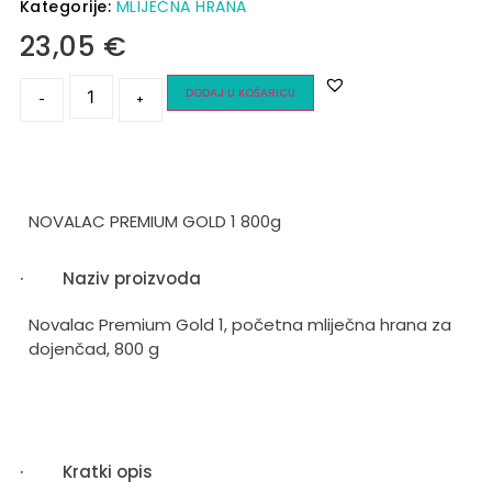
Kategorije:
MLIJEČNA HRANA
23,05
€
DODAJ U KOŠARICU
-
+
NOVALAC PREMIUM GOLD 1 800g
·
Naziv proizvoda
Novalac Premium Gold 1, početna mliječna hrana za
dojenčad, 800 g
·
Kratki opis