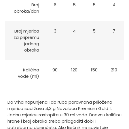
Broj
6
5
5
4
obroka/dan
Broj mjerica
3
4
5
7
za pripremu
jednog
obroka
Količina
90
120
150
210
vode (ml)
Do vrha napunjena i do ruba poravnana priložena
mjerica sadržava 4,3 g Novalaca Premium Gold 1.
Jednu mjericu rastopite u 30 ml vode. Dnevnu količinu
hrane i broj obroka treba prilagoditi dobi i
potrebama dojenčeta. Ako liječnik ne savjetuje