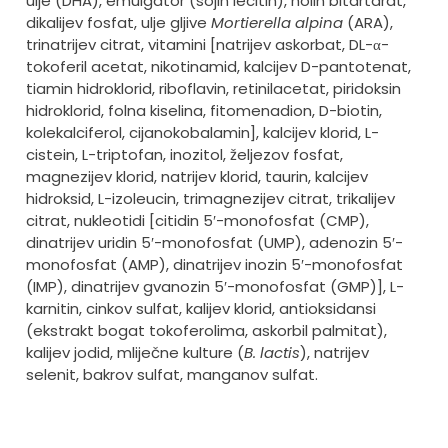
ulje (DHA), emulgator (sojin lecitin), holin bitartarat,
dikalijev fosfat, ulje gljive
Mortierella alpina
(ARA),
trinatrijev citrat, vitamini [natrijev askorbat, DL-α-
tokoferil acetat, nikotinamid, kalcijev D-pantotenat,
tiamin hidroklorid, riboflavin, retinilacetat, piridoksin
hidroklorid, folna kiselina, fitomenadion, D-biotin,
kolekalciferol, cijanokobalamin], kalcijev klorid, L-
cistein, L-triptofan, inozitol, željezov fosfat,
magnezijev klorid, natrijev klorid, taurin, kalcijev
hidroksid, L-izoleucin, trimagnezijev citrat, trikalijev
citrat, nukleotidi [citidin 5′-monofosfat (CMP),
dinatrijev uridin 5′-monofosfat (UMP), adenozin 5′-
monofosfat (AMP), dinatrijev inozin 5′-monofosfat
(IMP), dinatrijev gvanozin 5′-monofosfat (GMP)], L-
karnitin, cinkov sulfat, kalijev klorid, antioksidansi
(ekstrakt bogat tokoferolima, askorbil palmitat),
kalijev jodid, mliječne kulture (
B. lactis
), natrijev
selenit, bakrov sulfat, manganov sulfat.