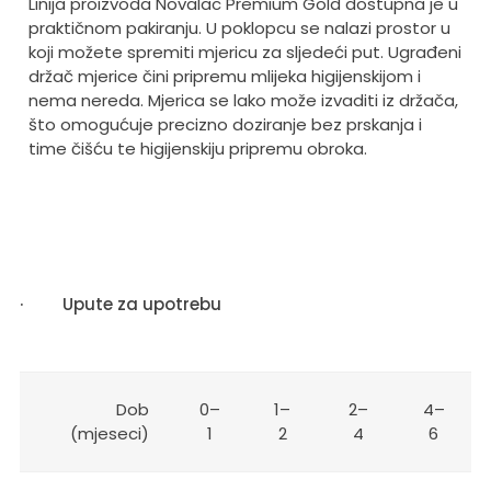
Linija proizvoda Novalac Premium Gold dostupna je u
praktičnom pakiranju. U poklopcu se nalazi prostor u
koji možete spremiti mjericu za sljedeći put. Ugrađeni
držač mjerice čini pripremu mlijeka higijenskijom i
nema nereda. Mjerica se lako može izvaditi iz držača,
što omogućuje precizno doziranje bez prskanja i
time čišću te higijenskiju pripremu obroka.
·
Upute za upotrebu
Dob
0–
1–
2–
4–
(mjeseci)
1
2
4
6