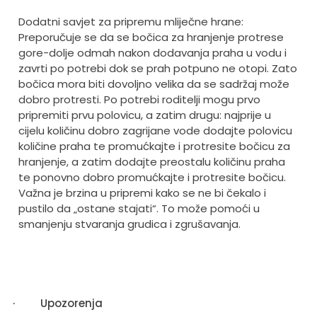
Dodatni savjet za pripremu mliječne hrane:
Preporučuje se da se bočica za hranjenje protrese
gore-dolje odmah nakon dodavanja praha u vodu i
zavrti po potrebi dok se prah potpuno ne otopi. Zato
bočica mora biti dovoljno velika da se sadržaj može
dobro protresti. Po potrebi roditelji mogu prvo
pripremiti prvu polovicu, a zatim drugu: najprije u
cijelu količinu dobro zagrijane vode dodajte polovicu
količine praha te promućkajte i protresite bočicu za
hranjenje, a zatim dodajte preostalu količinu praha
te ponovno dobro promućkajte i protresite bočicu.
Važna je brzina u pripremi kako se ne bi čekalo i
pustilo da „ostane stajati“. To može pomoći u
smanjenju stvaranja grudica i zgrušavanja.
·
Upozorenja