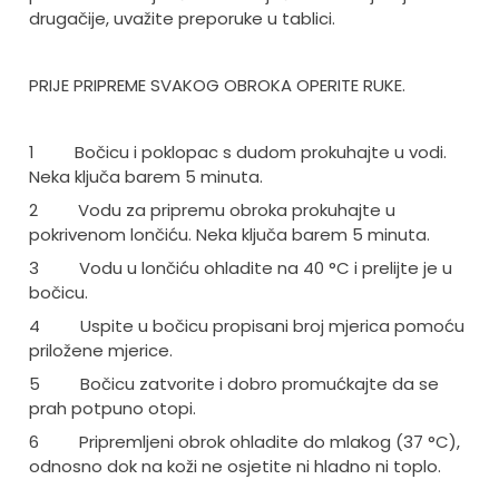
drugačije, uvažite preporuke u tablici.
PRIJE PRIPREME SVAKOG OBROKA OPERITE RUKE.
1
Bočicu i poklopac s dudom prokuhajte u vodi.
Neka ključa barem 5 minuta.
2
Vodu za pripremu obroka prokuhajte u
pokrivenom lončiću. Neka ključa barem 5 minuta.
3
Vodu u lončiću ohladite na 40 °C i prelijte je u
bočicu.
4
Uspite u bočicu propisani broj mjerica pomoću
priložene mjerice.
5
Bočicu zatvorite i dobro promućkajte da se
prah potpuno otopi.
6
Pripremljeni obrok ohladite do mlakog (37 °C),
odnosno
dok
na koži ne osjetite ni hladno ni toplo.