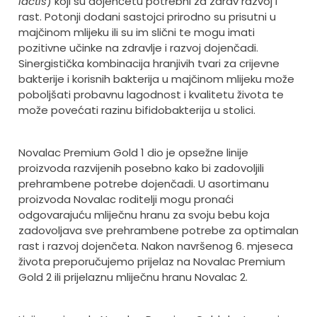
lactis
) koji su dojenčetu potrebni za zdrav razvoj i
rast. Potonji dodani sastojci prirodno su prisutni u
majčinom mlijeku ili su im slični te mogu imati
pozitivne učinke na zdravlje i razvoj dojenčadi.
Sinergistička kombinacija hranjivih tvari za crijevne
bakterije i korisnih bakterija u majčinom mlijeku može
poboljšati probavnu lagodnost i kvalitetu života te
može povećati razinu bifidobakterija u stolici.
Novalac Premium Gold 1 dio je opsežne linije
proizvoda razvijenih posebno kako bi zadovoljili
prehrambene potrebe dojenčadi. U asortimanu
proizvoda Novalac roditelji mogu pronaći
odgovarajuću mliječnu hranu za svoju bebu koja
zadovoljava sve prehrambene potrebe za optimalan
rast i razvoj dojenčeta. Nakon navršenog 6. mjeseca
života preporučujemo prijelaz na Novalac Premium
Gold 2 ili
prijelaznu mliječnu hranu Novalac 2.