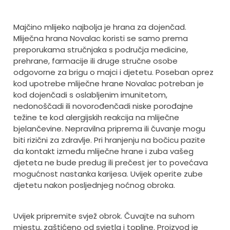
Majčino mlijeko najbolja je hrana za dojenčad.
Mliječna hrana Novalac koristi se samo prema
preporukama stručnjaka s područja medicine,
prehrane, farmacije ili druge stručne osobe
odgovorne za brigu o majci i djetetu. Poseban oprez
kod upotrebe mliječne hrane Novalac potreban je
kod dojenčadi s oslabljenim imunitetom,
nedonoščadi ili novorođenčadi niske porođajne
težine te kod alergijskih reakcija na mliječne
bjelančevine. Nepravilna priprema ili čuvanje mogu
biti rizični za zdravlje. Pri hranjenju na bočicu pazite
da kontakt između mliječne hrane i zuba vašeg
djeteta ne bude predug ili prečest jer to povećava
mogućnost nastanka karijesa. Uvijek operite zube
djetetu nakon posljednjeg noćnog obroka.
Uvijek pripremite svjež obrok.
Čuvajte na suhom
mjestu, zaštićeno od svjetla i topline. Proizvod je