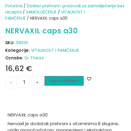
Početna
/
Dodaci prehrani i proizvodi za samoliječenje bez
recepta
/
SAMOLIJEČENJE
/
VITALNOST I
PAMČENJE
/ NERVAXIL caps a30
NERVAXIL caps a30
SKU:
36091
Kategorije:
VITALNOST I PAMČENJE
Oznake:
Dr.Theiss
16,62
€
DODAJ U KOŠARICU
-
+
NERVAXIL caps a30
Nervaxil je dodatak prehrani s vitaminima B skupine,
uridin monofosfatom, magnezijem i ekstraktom