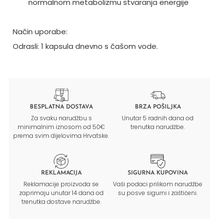
normalnom metabolizmu stvaranja energije
Način uporabe:
Odrasli: 1 kapsula dnevno s čašom vode.
BESPLATNA DOSTAVA
BRZA POŠILJKA
Za svaku narudžbu s
Unutar 5 radnih dana od
minimalnim iznosom od 50€
trenutka narudžbe.
prema svim dijelovima Hrvatske.
REKLAMACIJA
SIGURNA KUPOVINA
Reklamacije proizvoda se
Vaši podaci prilikom narudžbe
zaprimaju unutar 14 dana od
su posve sigurni i zaštićeni.
trenutka dostave narudžbe.