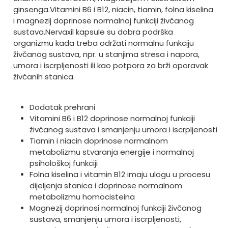
ginsenga.
Vitamini B6 i B12, niacin, tiamin, folna kiselina
i magnezij doprinose normalnoj funkciji živčanog
sustava.
Nervaxil kapsule su dobra podrška
organizmu kada treba održati normalnu funkciju
živčanog sustava, npr. u stanjima stresa i napora,
umora i iscrpljenosti ili kao potpora za brži oporavak
živčanih stanica.
Dodatak prehrani
Vitamini B6 i B12 doprinose normalnoj funkciji
živčanog sustava i smanjenju umora i iscrpljenosti
Tiamin i niacin doprinose normalnom
metabolizmu stvaranja energije i normalnoj
psihološkoj funkciji
Folna kiselina i vitamin B12 imaju ulogu u procesu
dijeljenja stanica i doprinose normalnom
metabolizmu homocisteina
Magnezij doprinosi normalnoj funkciji živčanog
sustava, smanjenju umora i iscrpljenosti,