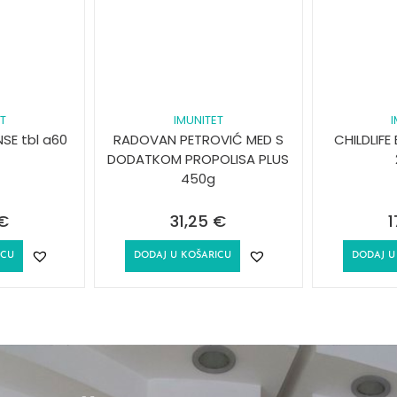
T
IMUNITET
NSE tbl a60
RADOVAN PETROVIĆ MED S
CHILDLIFE
DODATKOM PROPOLISA PLUS
450g
€
31,25
€
1
ICU
DODAJ U KOŠARICU
DODAJ U