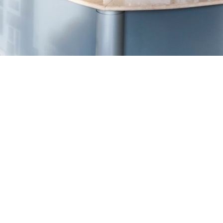
TREŠNJEVKA
Selska cesta 153, Zagreb
01/3022-794
099/2681-387
selska@ljekarne-
dvorzak.hr
PON - PET
07:00 - 20:00