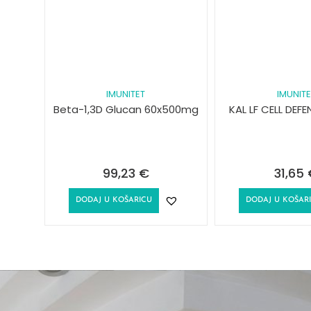
IMUNITET
IMUNITE
Beta-1,3D Glucan 60x500mg
KAL LF CELL DEFE
99,23
€
31,65
DODAJ U KOŠARICU
DODAJ U KOŠAR