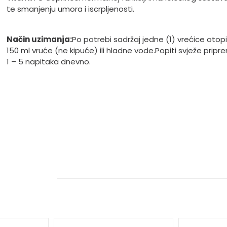
te smanjenju umora i iscrpljenosti.
Način uzimanja:
Po potrebi sadržaj jedne (1) vrećice otopi
150 ml vruće (ne kipuće) ili hladne vode.
Popiti svježe pripr
1 – 5 napitaka dnevno.