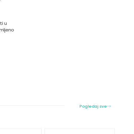
ti u
emljeno
Pogledaj sve