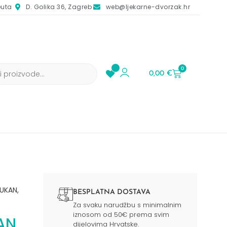
euta
D. Golika 36, Zagreb
web@ljekarne-dvorzak.hr
0
0,00
€
UKAN,
BESPLATNA DOSTAVA
Za svaku narudžbu s minimalnim
iznosom od 50€ prema svim
AN,
dijelovima Hrvatske.