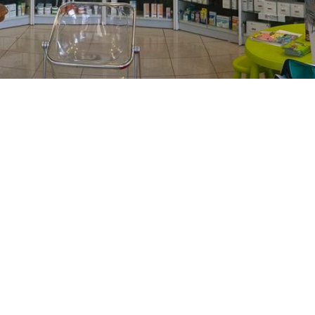
PREČKO
Slavenskog 6, Zagreb
01/3885-672
099/2681-389
precko@ljekarne-
dvorzak.hr
PON - PET
07:00 - 20:00