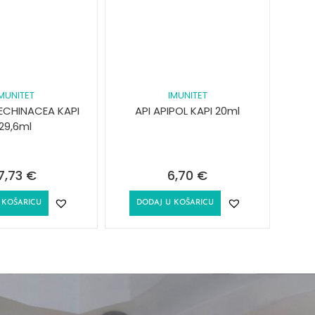
IMUNITET
IMUNITET
 ECHINACEA KAPI
API APIPOL KAPI 20ml
29,6ml
7,73
€
6,70
€
 KOŠARICU
DODAJ U KOŠARICU