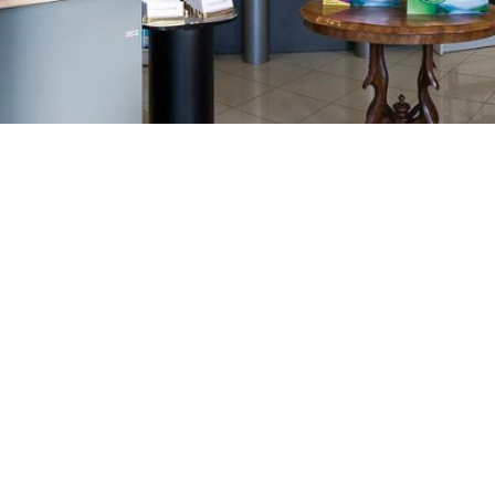
GAJNICE
Gandhijeva 3, Zagreb
01/3461-431
098/452-128
gajnice@ljekarne-
dvorzak.hr
PON - PET
07:00 - 20:00