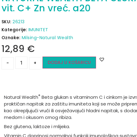
vit. C+ Zn vreć. a20
SKU:
26213
Kategorije:
IMUNITET
Oznake:
Milsing-Natural Wealth
12,89
€
DODAJ U KOŠARICU
-
+
®
Natural Wealth
Beta glukan s vitaminom C i cinkom je izvr
praktičan napitak za zaštitu imuniteta koji se može priprem
kao okrepljujući vrući ili osvježavajući hladni napitak, s dod
medom i okusom crnog ribiza.
Bez glutena, laktoze i mlijeka.
Vitamin C doprinosi normalnoj funkciji imunološkog sustav