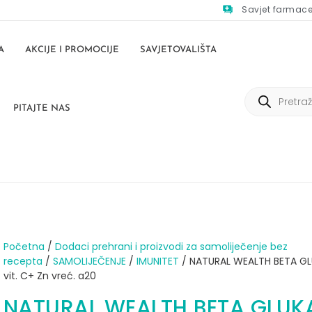
Savjet farmac
A
AKCIJE I PROMOCIJE
SAVJETOVALIŠTA
PITAJTE NAS
Početna
/
Dodaci prehrani i proizvodi za samoliječenje bez
recepta
/
SAMOLIJEČENJE
/
IMUNITET
/ NATURAL WEALTH BETA GL
vit. C+ Zn vreć. a20
NATURAL WEALTH BETA GLUK