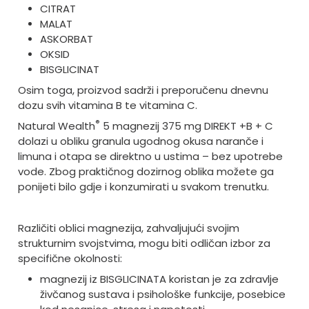
CITRAT
MALAT
ASKORBAT
OKSID
BISGLICINAT
Osim toga, proizvod sadrži i preporučenu dnevnu
dozu svih vitamina B te vitamina C.
®
Natural Wealth
5 magnezij 375 mg DIREKT +B + C
dolazi u obliku granula ugodnog okusa naranče i
limuna i otapa se direktno u ustima – bez upotrebe
vode. Zbog praktičnog dozirnog oblika možete ga
ponijeti bilo gdje i konzumirati u svakom trenutku.
Različiti oblici magnezija, zahvaljujući svojim
strukturnim svojstvima, mogu biti odličan izbor za
specifične okolnosti:
magnezij iz BISGLICINATA koristan je za zdravlje
živčanog sustava i psihološke funkcije, posebice