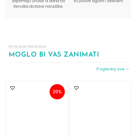
zaprimaju unutar 14 dana od
su posve sigurni i zaštićeni.
trenutka dostave narudžbe.
POVEZANI PROIZVODI
MOGLO BI VAS ZANIMATI
Pogledaj sve
20%