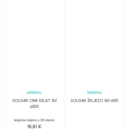
MINERALI
MINERALI
SOLGAR CINK KELAT tbl
SOLGAR ŽELJEZO tbl a90
a100
Najniža cijena u 30 dana:
16,61
€