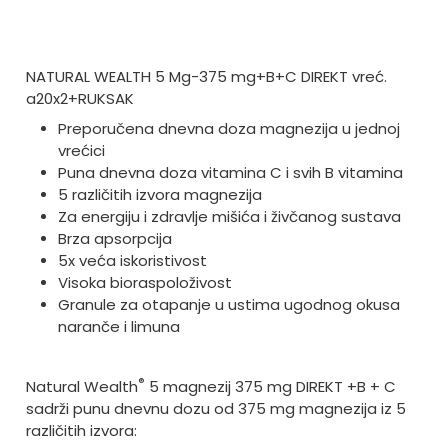
NATURAL WEALTH 5 Mg-375 mg+B+C DIREKT vreć.
a20x2+RUKSAK
Preporučena dnevna doza magnezija u jednoj
vrećici
Puna dnevna doza vitamina C i svih B vitamina
5 različitih izvora magnezija
Za energiju i zdravlje mišića i živčanog sustava
Brza apsorpcija
5x veća iskoristivost
Visoka bioraspoloživost
Granule za otapanje u ustima ugodnog okusa
naranče i limuna
®
Natural Wealth
5 magnezij 375 mg DIREKT +B + C
sadrži punu dnevnu dozu od 375 mg magnezija iz 5
različitih izvora: