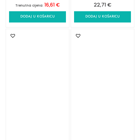
22,71
€
16,61
€
Trenutna cijena:
DODAJ U KOŠARICU
DODAJ U KOŠARICU