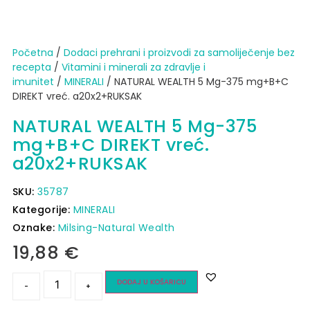
Početna
/
Dodaci prehrani i proizvodi za samoliječenje bez
recepta
/
Vitamini i minerali za zdravlje i
imunitet
/
MINERALI
/ NATURAL WEALTH 5 Mg-375 mg+B+C
DIREKT vreć. a20x2+RUKSAK
NATURAL WEALTH 5 Mg-375
mg+B+C DIREKT vreć.
a20x2+RUKSAK
SKU:
35787
Kategorije:
MINERALI
Oznake:
Milsing-Natural Wealth
19,88
€
DODAJ U KOŠARICU
-
+