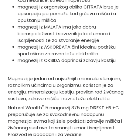
kod nesanice, stresa i napetosti
magnezij iz organskog oblika CITRATA brze je
apsorpcije pa pomaže kod grčeva mišća i u
opuštanju mišića
magnezij iz MALATA ima jako dobru
bioraspoloživost i saveznik je kod umora i
iscrpljenosti te za stvaranje energije
magnezij iz ASKORBATA čini idealnu podršku
sportašima za ravnotežu elektrolita
magnezij iz OKSIDA doprinosi zdravlju kostiju
Magnezij je jedan od najvažnijih minerala s brojnim,
raznolikim učincima u organizmu. Koristan je za
energiju, mineralizaciju kostiju, pravilan rad živčanog
sustava, zdrave mišiće i ravnotežu elektrolita.
®
Natural Wealth
5 magnezij 375 mg DIREKT +B +C
preporučuje se za svakodnevnu nadopunu
magnezija, svima koji žele podržati zdravlje mišića i
živčanog sustava te smanjiti umor i iscrpljenost.
Proizvod je pogodan i za vegane.