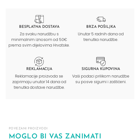
BESPLATNA DOSTAVA
BRZA POŠILJKA
Za svaku narudžbu s
Unutar 5 radnih dana od
minimalnim iznosom od 50€
trenutka narudžbe.
prema svim dijelovima Hrvatske.
REKLAMACIJA
SIGURNA KUPOVINA
Reklamacije proizvoda se
Vaši podaci prilikom narudžbe
zaprimaju unutar 14 dana od
su posve sigurni i zaštićeni.
trenutka dostave narudžbe.
POVEZANI PROIZVODI
MOGLO BI VAS ZANIMATI