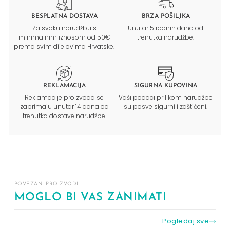
BESPLATNA DOSTAVA
BRZA POŠILJKA
Za svaku narudžbu s
Unutar 5 radnih dana od
minimalnim iznosom od 50€
trenutka narudžbe.
prema svim dijelovima Hrvatske.
REKLAMACIJA
SIGURNA KUPOVINA
Reklamacije proizvoda se
Vaši podaci prilikom narudžbe
zaprimaju unutar 14 dana od
su posve sigurni i zaštićeni.
trenutka dostave narudžbe.
POVEZANI PROIZVODI
MOGLO BI VAS ZANIMATI
Pogledaj sve