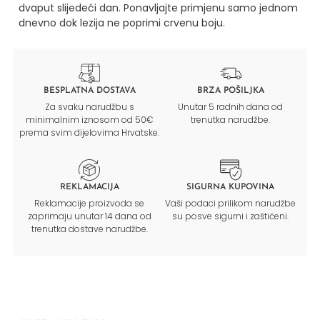
dvaput slijedeći dan. Ponavljajte primjenu samo jednom
dnevno dok lezija ne poprimi crvenu boju.
BESPLATNA DOSTAVA
BRZA POŠILJKA
Za svaku narudžbu s
Unutar 5 radnih dana od
minimalnim iznosom od 50€
trenutka narudžbe.
prema svim dijelovima Hrvatske.
REKLAMACIJA
SIGURNA KUPOVINA
Reklamacije proizvoda se
Vaši podaci prilikom narudžbe
zaprimaju unutar 14 dana od
su posve sigurni i zaštićeni.
trenutka dostave narudžbe.