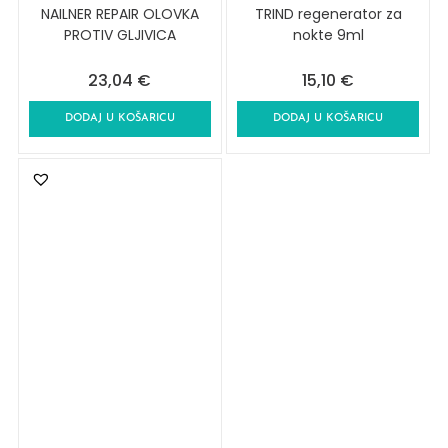
NAILNER REPAIR OLOVKA
TRIND regenerator za
PROTIV GLJIVICA
nokte 9ml
23,04
€
15,10
€
DODAJ U KOŠARICU
DODAJ U KOŠARICU