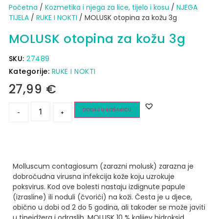
Početna
/
Kozmetika i njega za lice, tijelo i kosu
/
NJEGA
TIJELA
/
RUKE I NOKTI
/ MOLUSK otopina za kožu 3g
MOLUSK otopina za kožu 3g
SKU:
27489
Kategorije:
RUKE I NOKTI
27,99
€
DODAJ U KOŠARICU
-
+
Molluscum contagiosum (zarazni molusk) zarazna je
dobroćudna virusna infekcija kože koju uzrokuje
poksvirus. Kod ove bolesti nastaju izdignute papule
(izrasline) ili noduli (čvorići) na koži. Česta je u djece,
obično u dobi od 2 do 5 godina, ali također se može javiti
u tinejdžera i odraslih.
MOLUSK 10 % kalijev hidroksid