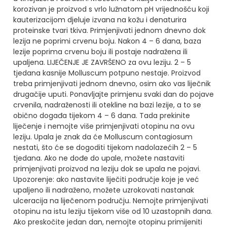
korozivan je proizvod s vrlo lužnatom pH vrijednošću koji
kauterizacijom djeluje izvana na kožu i denaturira
proteinske tvari tkiva.
Primjenjivati jednom dnevno dok
lezija ne poprimi crvenu boju. Nakon 4 – 6 dana, baza
lezije poprima crvenu boju ili postaje nadražena ili
upaljena. LIJEČENJE JE ZAVRŠENO za ovu leziju. 2 – 5
tjedana kasnije Molluscum potpuno nestaje.
Proizvod
treba primjenjivati jednom dnevno, osim ako vas liječnik
drugačije uputi.
Ponavljajte primjenu svaki dan do pojave
crvenila, nadraženosti ili otekline na bazi lezije, a to se
obično događa tijekom 4 – 6 dana. Tada prekinite
liječenje i nemojte više primjenjivati otopinu na ovu
leziju.
Upala je znak da će Molluscum contagiosum
nestati, što će se dogoditi tijekom nadolazećih 2 – 5
tjedana. Ako ne dođe do upale, možete nastaviti
primjenjivati proizvod na leziju dok se upala ne pojavi.
Upozorenje: ako nastavite liječiti područje koje je već
upaljeno ili nadraženo, možete uzrokovati nastanak
ulceracija na liječenom području.
Nemojte primjenjivati
otopinu na istu leziju tijekom više od 10 uzastopnih dana.
Ako preskočite jedan dan, nemojte otopinu primijeniti