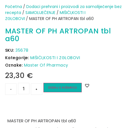
Početna
/
Dodaci prehrani i proizvodi za samoliječenje bez
recepta
/
SAMOLIJEČENJE
/
MIŠIĆI,KOSTI I
ZGLOBOVI
/ MASTER OF PH ARTROPAN tbl a60
MASTER OF PH ARTROPAN tbl
a60
SKU:
35678
Kategorije:
MIŠIĆI,KOSTI I ZGLOBOVI
Oznake:
Master Of Pharmacy
23,30
€
DODAJ U KOŠARICU
-
+
MASTER OF PH ARTROPAN tbl a60