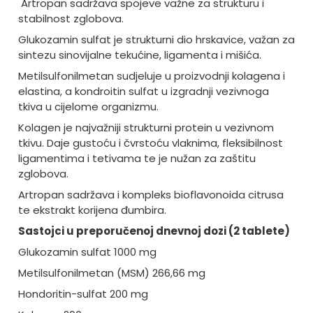
Artropan sadržava spojeve važne za strukturu i
stabilnost zglobova.
Glukozamin sulfat je strukturni dio hrskavice, važan za
sintezu sinovijalne tekućine, ligamenta i mišića.
Metilsulfonilmetan sudjeluje u proizvodnji kolagena i
elastina, a kondroitin sulfat u izgradnji vezivnoga
tkiva u cijelome organizmu.
Kolagen je najvažniji strukturni protein u vezivnom
tkivu. Daje gustoću i čvrstoću vlaknima, fleksibilnost
ligamentima i tetivama te je nužan za zaštitu
zglobova.
Artropan sadržava i kompleks bioflavonoida citrusa
te ekstrakt korijena đumbira.
Sastojci u preporučenoj dnevnoj dozi (2 tablete)
Glukozamin sulfat 1000 mg
Metilsulfonilmetan (MSM) 266,66 mg
Hondoritin-sulfat 200 mg