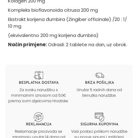
Kolagen 200 mg
Kompleks bioflavonoida citrusa 200 mg
Ekstrakt korijena đumbira (Zingiber officinale) /20 : 1/
10 mg
(ekvivalentno 200 mg korijena đumbira)
Način primjene:
Odrasli: 2 tablete na dan, uz obrok.
BESPLATNA DOSTAVA
BRZA POŠILJKA
Za svaku narudžbu s
Unutar 5 radnih dana od
minimalnim iznosom od 50€
trenutka narudžbe.
prema svim dijelovima Hrvatske.
REKLAMACIJA
SIGURNA KUPOVINA
Reklamacije proizvoda se
Vaši podaci prilikom narudžbe
zaprimaju unutar 14 dana od
su posve sigurni i zaštićeni.