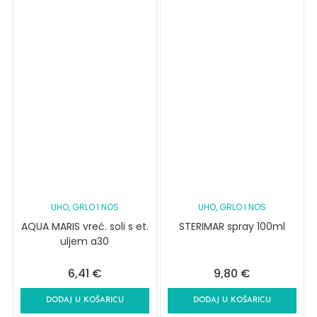
UHO, GRLO I NOS
UHO, GRLO I NOS
AQUA MARIS vreć. soli s et.
STERIMAR spray 100ml
uljem a30
6,41
€
9,80
€
DODAJ U KOŠARICU
DODAJ U KOŠARICU