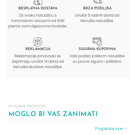
BESPLATNA DOSTAVA
BRZA POŠILJKA
Za svaku narudžbu s
Unutar 5 radnih dana od
minimalnim iznosom od 50€
trenutka narudžbe.
prema svim dijelovima Hrvatske.
REKLAMACIJA
SIGURNA KUPOVINA
Reklamacije proizvoda se
Vaši podaci prilikom narudžbe
zaprimaju unutar 14 dana od
su posve sigurni i zaštićeni.
trenutka dostave narudžbe.
POVEZANI PROIZVODI
MOGLO BI VAS ZANIMATI
Pogledaj sve