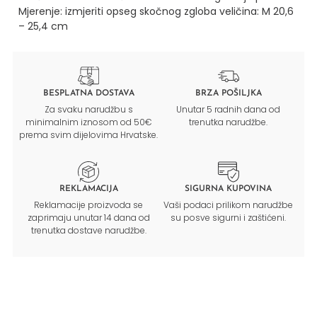
Mjerenje: izmjeriti opseg skočnog zgloba
veličina: M 20,6
– 25,4 cm
BESPLATNA DOSTAVA
BRZA POŠILJKA
Za svaku narudžbu s
Unutar 5 radnih dana od
minimalnim iznosom od 50€
trenutka narudžbe.
prema svim dijelovima Hrvatske.
REKLAMACIJA
SIGURNA KUPOVINA
Reklamacije proizvoda se
Vaši podaci prilikom narudžbe
zaprimaju unutar 14 dana od
su posve sigurni i zaštićeni.
trenutka dostave narudžbe.