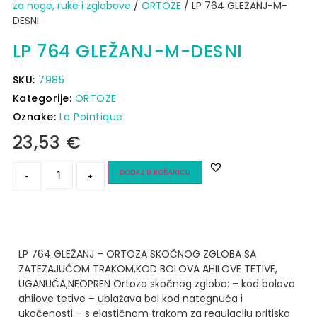
za noge, ruke i zglobove
/
ORTOZE
/ LP 764 GLEŽANJ-M-
DESNI
LP 764 GLEŽANJ-M-DESNI
SKU:
7985
Kategorije:
ORTOZE
Oznake:
La Pointique
23,53
€
DODAJ U KOŠARICU
-
+
LP 764 GLEŽANJ – ORTOZA SKOČNOG ZGLOBA SA
ZATEZAJUĆOM TRAKOM,KOD BOLOVA AHILOVE TETIVE,
UGANUĆA,NEOPREN
Ortoza skočnog zgloba:
– kod bolova
ahilove tetive
– ublažava bol kod nategnuća i
ukočenosti
– s elastičnom trakom za regulaciju pritiska