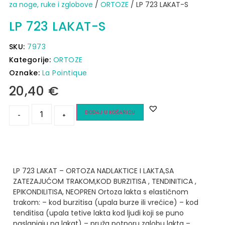
za noge, ruke i zglobove
/
ORTOZE
/ LP 723 LAKAT-S
LP 723 LAKAT-S
SKU:
7973
Kategorije:
ORTOZE
Oznake:
La Pointique
20,40
€
DODAJ U KOŠARICU
-
+
LP 723 LAKAT – ORTOZA NADLAKTICE I LAKTA,SA
ZATEZAJUĆOM TRAKOM,KOD BURZITISA , TENDINITICA ,
EPIKONDILITISA, NEOPREN
Ortoza lakta s elastičnom
trakom:
– kod burzitisa (upala burze ili vrećice)
– kod
tenditisa (upala tetive lakta kod ljudi koji se puno
naslanjaju na lakat)
– pruža potporu zglobu lakta
–