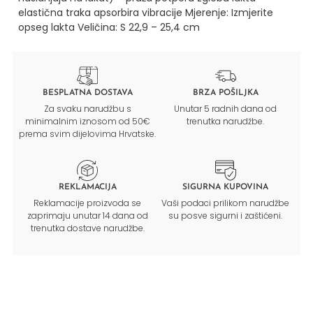
elastična traka apsorbira vibracije
Mjerenje: Izmjerite
opseg lakta
Veličina: S 22,9 – 25,4 cm
BESPLATNA DOSTAVA
BRZA POŠILJKA
Za svaku narudžbu s
Unutar 5 radnih dana od
minimalnim iznosom od 50€
trenutka narudžbe.
prema svim dijelovima Hrvatske.
REKLAMACIJA
SIGURNA KUPOVINA
Reklamacije proizvoda se
Vaši podaci prilikom narudžbe
zaprimaju unutar 14 dana od
su posve sigurni i zaštićeni.
trenutka dostave narudžbe.