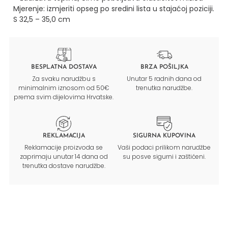
Mjerenje: izmjeriti opseg po sredini lista u stajaćoj poziciji.
S 32,5 – 35,0 cm
BESPLATNA DOSTAVA
BRZA POŠILJKA
Za svaku narudžbu s
Unutar 5 radnih dana od
minimalnim iznosom od 50€
trenutka narudžbe.
prema svim dijelovima Hrvatske.
REKLAMACIJA
SIGURNA KUPOVINA
Reklamacije proizvoda se
Vaši podaci prilikom narudžbe
zaprimaju unutar 14 dana od
su posve sigurni i zaštićeni.
trenutka dostave narudžbe.