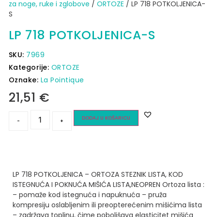
za noge, ruke i zglobove
/
ORTOZE
/ LP 718 POTKOLJENICA-
S
LP 718 POTKOLJENICA-S
SKU:
7969
Kategorije:
ORTOZE
Oznake:
La Pointique
21,51
€
DODAJ U KOŠARICU
-
+
LP 718 POTKOLJENICA – ORTOZA STEZNIK LISTA, KOD
ISTEGNUĆA I POKNUĆA MIŠIĆA LISTA,NEOPREN
Ortoza lista :
– pomaže kod istegnuća i napuknuća
– pruža
kompresiju oslabljenim ili preopterećenim mišićima lista
– zadržava toplinu, čime poboljšava elasticitet mišića