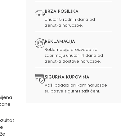
BRZA POŠILJKA
Unutar 5 radnih dana od
trenutka narudžbe.
REKLAMACIJA
Reklamacije proizvoda se
zaprimaju unutar 14 dana od
trenutka dostave narudžbe.
SIGURNA KUPOVINA
Vaši podaci prilikom narudžbe
su posve sigurni i zaštićeni.
vijena
ucane
ezultat
ke
že