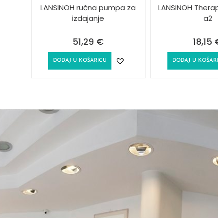
LANSINOH ručna pumpa za
LANSINOH Therap
izdajanje
a2
51,29
€
18,15
DODAJ U KOŠARICU
DODAJ U KOŠAR