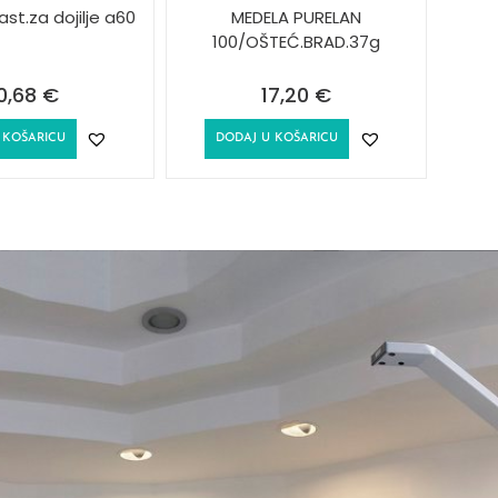
st.za dojilje a60
MEDELA PURELAN
100/OŠTEĆ.BRAD.37g
0,68
€
17,20
€
 KOŠARICU
DODAJ U KOŠARICU