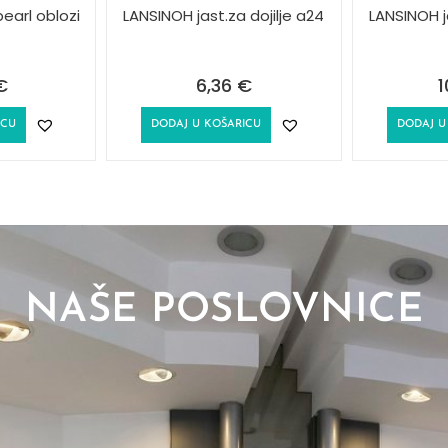
earl oblozi
LANSINOH jast.za dojilje a24
LANSINOH ja
€
6,36
€
1
ICU
DODAJ U KOŠARICU
DODAJ U
NAŠE POSLOVNICE