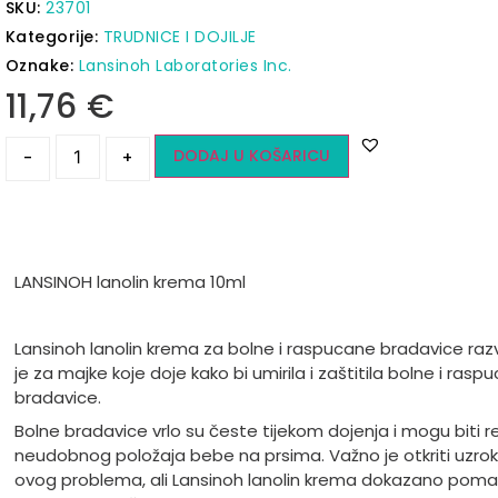
SKU:
23701
Kategorije:
TRUDNICE I DOJILJE
Oznake:
Lansinoh Laboratories Inc.
11,76
€
DODAJ U KOŠARICU
-
+
LANSINOH lanolin krema 10ml
Lansinoh l
anolin krema za bolne i raspucane bradavice raz
je za majke koje doje kako bi umirila i za
štitila bolne i rasp
bradavice.
Bolne bradavice vrlo su česte tijekom dojenja i mogu biti r
neudobnog položaja bebe na prsima. Važno je otkriti uzro
ovog problema, ali Lansinoh l
anolin krema dokazano poma