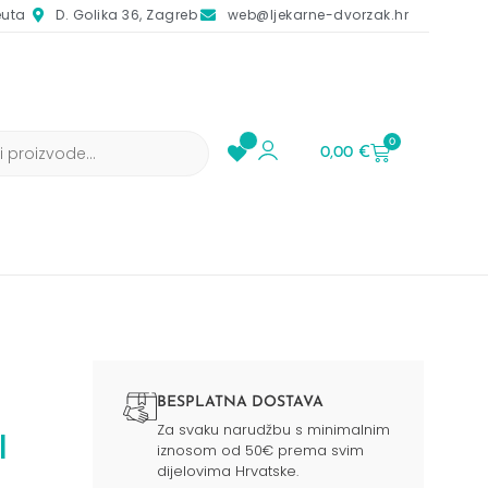
euta
D. Golika 36, Zagreb
web@ljekarne-dvorzak.hr
0
0,00
€
BESPLATNA DOSTAVA
Za svaku narudžbu s minimalnim
l
iznosom od 50€ prema svim
dijelovima Hrvatske.