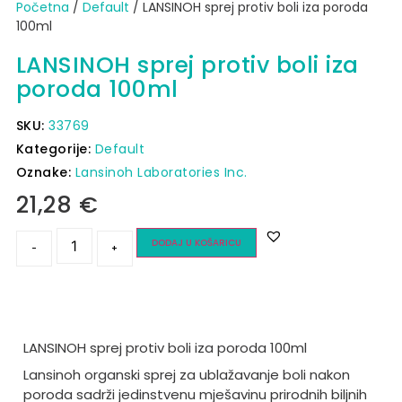
Početna
/
Default
/ LANSINOH sprej protiv boli iza poroda
100ml
LANSINOH sprej protiv boli iza
poroda 100ml
SKU:
33769
Kategorije:
Default
Oznake:
Lansinoh Laboratories Inc.
21,28
€
DODAJ U KOŠARICU
-
+
LANSINOH sprej protiv boli iza poroda 100ml
Lansinoh organski sprej za ublažavanje boli nakon
poroda sadrži jedinstvenu mješavinu prirodnih biljnih