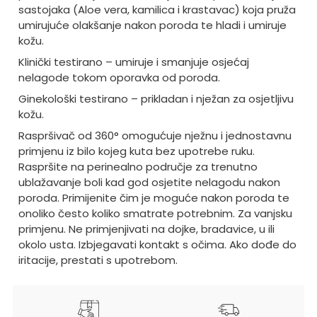
sastojaka (Aloe vera, kamilica i krastavac) koja pruža
umirujuće olakšanje nakon poroda te hladi i umiruje
kožu.
Klinički testirano
– umiruje i smanjuje osje
ćaj
nelagode tokom oporavka od poroda.
Ginekološki testirano
– prikladan i nje
žan za osjetljivu
kožu.
Raspršivač od 360
° omogu
ćuje nježnu i jednostavnu
primjenu iz bilo kojeg kuta bez upotrebe ruku.
Raspršite na perinealno područje za trenutno
ublažavanje boli kad god osjetite nelagodu nakon
poroda. Primijenite čim je moguće nakon poroda te
onoliko često koliko smatrate potrebnim. Za vanjsku
primjenu. Ne primjenjivati na dojke, bradavice, u ili
okolo usta. Izbjegavati kontakt s očima. Ako dođe do
iritacije, prestati s upotrebom.