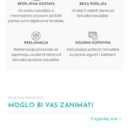
BESPLATNA DOSTAVA
BRZA POŠILJKA
Za svaku narudžbu s
Unutar 5 radnih dana od
minimalnim iznosom od 50€
trenutka narudžbe.
prema svim dijelovima Hrvatske.
REKLAMACIJA
SIGURNA KUPOVINA
Reklamacije proizvoda se
Vaši podaci prilikom narudžbe
zaprimaju unutar 14 dana od
su posve sigurni i zaštićeni.
trenutka dostave narudžbe.
POVEZANI PROIZVODI
MOGLO BI VAS ZANIMATI
Pogledaj sve