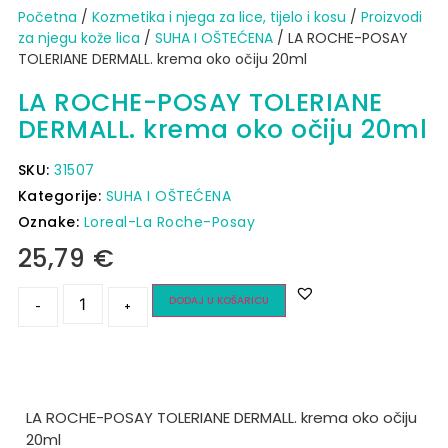
Početna
/
Kozmetika i njega za lice, tijelo i kosu
/
Proizvodi
za njegu kože lica
/
SUHA I OŠTEĆENA
/ LA ROCHE-POSAY
TOLERIANE DERMALL. krema oko očiju 20ml
LA ROCHE-POSAY TOLERIANE
DERMALL. krema oko očiju 20ml
SKU:
31507
Kategorije:
SUHA I OŠTEĆENA
Oznake:
Loreal-La Roche-Posay
25,79
€
DODAJ U KOŠARICU
-
+
LA ROCHE-POSAY TOLERIANE DERMALL. krema oko očiju
20ml