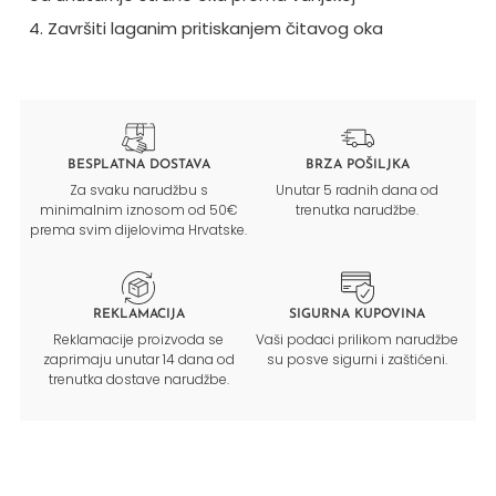
4. Završiti laganim pritiskanjem čitavog oka
BESPLATNA DOSTAVA
BRZA POŠILJKA
Za svaku narudžbu s
Unutar 5 radnih dana od
minimalnim iznosom od 50€
trenutka narudžbe.
prema svim dijelovima Hrvatske.
REKLAMACIJA
SIGURNA KUPOVINA
Reklamacije proizvoda se
Vaši podaci prilikom narudžbe
zaprimaju unutar 14 dana od
su posve sigurni i zaštićeni.
trenutka dostave narudžbe.