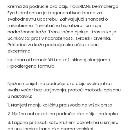
Krema za područje oko očiju TOLERIANE Dermallergo
Eye hidratantna je i regenerativna krema za
svakodnevnu upotrebu. Zahvaljujući znanosti o
mikrobiomu. Trenutačno hidratizira i umiruje
nadraženost kože. Trenutačno djeluje i trostruko je
učinkovita: protiv nadraženosti, svrbeži i crvenila.
Prikladno za kožu područja oko očiju sklonu
ekcemima.
Ispitana oftalmološki i na koži sklonoj alergijama.
Hipoalergena formula.
Nježno nanijeti na područje oko očiju svako jutro i
svaku večer bez utrljavanja, prateći metodu opisanu
u nastavku:
1. Nanijeti manju količinu proizvoda na vršak prsta
2. Nježno natapkati na područje oko očiju i na kapke
3. Lagano pritiskati kožu kružnim pokretima u smjeru
od unutarnje strane oka prema vanjskoj