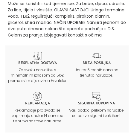
Može se koristiti i kod tjemenice. Za bebe, djecu, odrasle.
Za lice, tijelo i vlasište.
GLAVNI SASTOJCI
Uriage termalna
voda, TLR2 regulirajući kompleks, pirokton olamin,
glicerol, shea maslac.
NAČIN UPORABE
Nanijeti jednom do
dva puta dnevno nakon što operete područje s D.S.
Gelom za pranje. Izbjegavati kontakt s očima.
BESPLATNA DOSTAVA
BRZA POŠILJKA
Za svaku narudžbu s
Unutar 5 radnih dana od
minimalnim iznosom od 50€
trenutka narudžbe.
prema svim dijelovima Hrvatske.
REKLAMACIJA
SIGURNA KUPOVINA
Reklamacije proizvoda se
Vaši podaci prilikom narudžbe
zaprimaju unutar 14 dana od
su posve sigurni i zaštićeni.
trenutka dostave narudžbe.