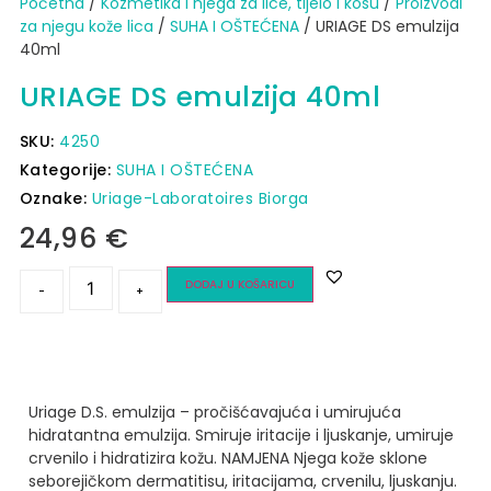
Početna
/
Kozmetika i njega za lice, tijelo i kosu
/
Proizvodi
za njegu kože lica
/
SUHA I OŠTEĆENA
/ URIAGE DS emulzija
40ml
URIAGE DS emulzija 40ml
SKU:
4250
Kategorije:
SUHA I OŠTEĆENA
Oznake:
Uriage-Laboratoires Biorga
24,96
€
DODAJ U KOŠARICU
-
+
Uriage D.S. emulzija – pročišćavajuća i umirujuća
hidratantna emulzija. Smiruje iritacije i ljuskanje, umiruje
crvenilo i hidratizira kožu.
NAMJENA
Njega kože sklone
seborejičkom dermatitisu, iritacijama, crvenilu, ljuskanju.