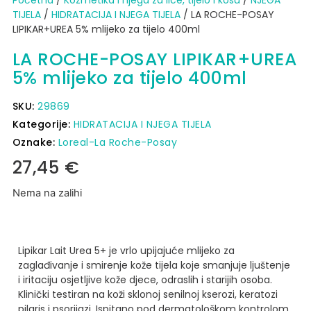
TIJELA
/
HIDRATACIJA I NJEGA TIJELA
/ LA ROCHE-POSAY
LIPIKAR+UREA 5% mlijeko za tijelo 400ml
LA ROCHE-POSAY LIPIKAR+UREA
5% mlijeko za tijelo 400ml
SKU:
29869
Kategorije:
HIDRATACIJA I NJEGA TIJELA
Oznake:
Loreal-La Roche-Posay
27,45
€
Nema na zalihi
Lipikar Lait Urea 5+ je vrlo upijajuće mlijeko za
zaglađivanje i smirenje kože tijela koje smanjuje ljuštenje
i iritaciju osjetljive kože djece, odraslih i starijih osoba.
Klinički testiran na koži sklonoj senilnoj kserozi, keratozi
pilaris i psorijazi.
Ispitano pod dermatološkom kontrolom.