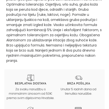
Optimalna tolerancija.
Osjetljiva, vrlo suha, gruba koža
koja se peruta kod djece, odraslih i starijih.
Gruba
područja na tijelu (ruke, laktovi, noge).
Pomaže u
uklanjanju ljuskica na koži, omekšava gruba područja i
smanjuje zrnati izgled kože.
Visoko učinkovita formula
zahvaljujuči kombinaciji 5% Ureje i eksfolijant faktorom, s
opimalnom tolerancijom za osjetljivu kožu.
Obogaćena
Alantoinom za ublažavanje iritacija zbog suhoće kože.
Brzo upijajuća formula. Nemasna i neljepljiva tekstura
koja se brzo suši.
Nanijeti jednom ili dva puta dnevno
nježnim masirajućim pokretima, preporučeno nakon
pranja.
BESPLATNA DOSTAVA
BRZA POŠILJKA
Za svaku narudžbu s
Unutar 5 radnih dana od
minimalnim iznosom od 50€
trenutka narudžbe.
prema svim dijelovima Hrvatske.