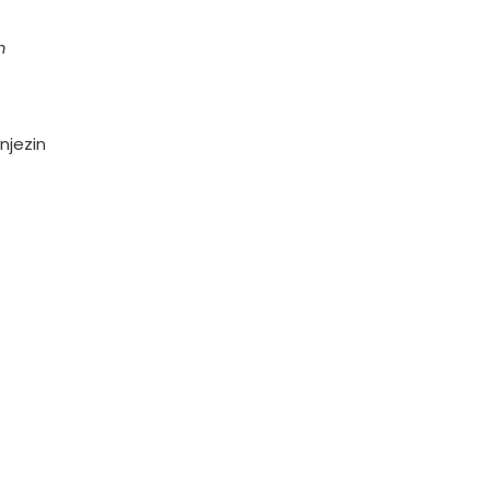
m
njezin