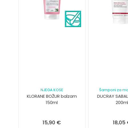
NJEGA KOSE
Šamponi za ma
KLORANE BOŽUR balzam
DUCRAY SABA
150ml
200m
15,90
€
18,05