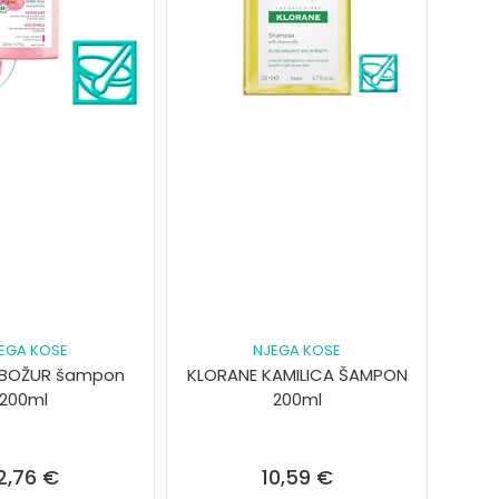
EGA KOSE
NJEGA KOSE
 BOŽUR šampon
KLORANE KAMILICA ŠAMPON
200ml
200ml
2,76
€
10,59
€