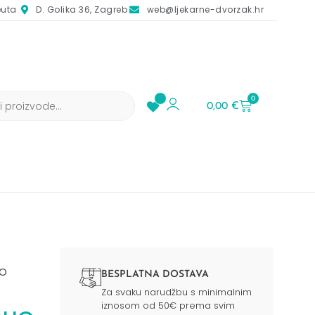
euta
D. Golika 36, Zagreb
web@ljekarne-dvorzak.hr
0
0,00
€
UO
BESPLATNA DOSTAVA
Za svaku narudžbu s minimalnim
iznosom od 50€ prema svim