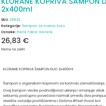
KLORANE KOPRIVA ŠAMPON 
2x400ml
SKU:
26632
Kategorije:
Šamponi za masnu kosu
Oznake:
Pierre Fabre-Klorane
26,83
€
Nema na zalihi
KLORANE KOPRIVA ŠAMPON DUO 2x400ml
Šampon s organskom koprivom za kontrolu zamašćivanja.
Ovaj šampon visoke podnošljivosti uklanja i smanjuje višak
sebuma, postupno povećava razmak između dva pranja,
a
vlasište ostavlja pročišćenima i čistima.
#Feel Good Act
Good
Bez sastojaka životinjskog podrijetla. Biorazgradiva