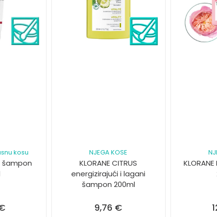
snu kosu
NJEGA KOSE
NJ
L šampon
KLORANE CITRUS
KLORANE
l
energizirajući i lagani
šampon 200ml
€
9,76
€
1