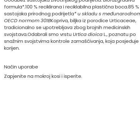
formula*.
100 % reciklirana i reciklabilna plastična boca.
85 %
sastojaka prirodnog podrijetla
* u skladu s međunarodno
OECD normom 301B
Kopriva, biljka iz porodice Urticaceae,
tradicionalno se upotrebljava zbog brojnih medicinskih
svojstava.
Odabrali smo vrstu
Urtica dioica
L., poznatu po
snažnim svojstvima kontrole zamašćivanja, koja posjeduje 
korijen.
Način uporabe
Zapjenite na mokroj kosi i isperite.