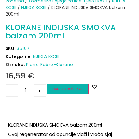
Početna
/
Kozmetika i njega za lice, tijelo i kosu
/
NJEGA
KOSE
/
NJEGA KOSE
/ KLORANE INDIJSKA SMOKVA balzam
200ml
KLORANE INDIJSKA SMOKVA
balzam 200ml
SKU:
36167
Kategorije:
NJEGA KOSE
Oznake:
Pierre Fabre-Klorane
16,59
€
DODAJ U KOŠARICU
-
+
KLORANE INDIJSKA SMOKVA balzam 200ml
Ovaj regenerator od opuncije vlaži i vraća sjaj