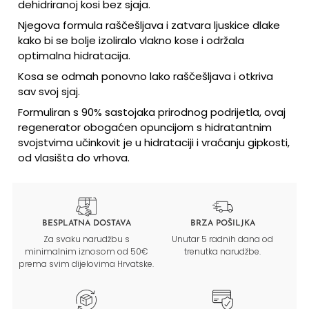
dehidriranoj kosi bez sjaja.
Njegova formula raščešljava i zatvara ljuskice dlake
kako bi se bolje izoliralo vlakno kose i održala
optimalna hidratacija.
Kosa se odmah ponovno lako raščešljava i otkriva
sav svoj sjaj.
Formuliran s 90% sastojaka prirodnog podrijetla, ovaj
regenerator obogaćen opuncijom s hidratantnim
svojstvima učinkovit je u hidrataciji i vraćanju gipkosti,
od vlasišta do vrhova.
BESPLATNA DOSTAVA
BRZA POŠILJKA
Za svaku narudžbu s
Unutar 5 radnih dana od
minimalnim iznosom od 50€
trenutka narudžbe.
prema svim dijelovima Hrvatske.