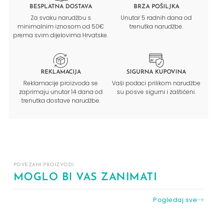
BESPLATNA DOSTAVA
BRZA POŠILJKA
Za svaku narudžbu s
Unutar 5 radnih dana od
minimalnim iznosom od 50€
trenutka narudžbe.
prema svim dijelovima Hrvatske.
REKLAMACIJA
SIGURNA KUPOVINA
Reklamacije proizvoda se
Vaši podaci prilikom narudžbe
zaprimaju unutar 14 dana od
su posve sigurni i zaštićeni.
trenutka dostave narudžbe.
POVEZANI PROIZVODI
MOGLO BI VAS ZANIMATI
Pogledaj sve