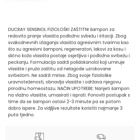
DUCRAY SENSINOL FIZIOLOŠKI ZAŠTITNI šampon za
redovito pranje vlasišta podložno svbežu i iritaciji. Zbog
svakodnevnih izlaganja vlasišta agresivnim tvarima kao
što su agresivni šamponi, regeneratori, lakovi za kosu i
slično koža vlasišta postaje osjetljiva i podložna svrbežu i
peckanju. Formulacija sadrži polidokanolol koji umiruje
vlasište i pruža zaštitu od nelagode uzrokovane
svrbežom. Ne sadrži mirise. Zbog svoje fiziološke
uravnoteženosti, obnavlja vlasište i održava njegovu
prirodnu homeostazu.
NAČIN UPOTREBE: Nanjeti šampon
na vlažno vlasište, umasirati i isprati. Ponoviti postupak s
time da se šampon ostavi 2-3 minute pa se potom
dobro ispere. Za vidjljive rezultate koristiti najmanje 3
puta tjedno.