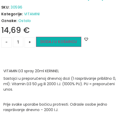
SKU:
30596
Kategorije:
VITAMINI
Oznake:
Ostalo
14,69
€
DODAJ U KOŠARICU
-
+
VITAMIN D3 spray 20ml KERNNEL
Sastojci u preporučenoj dnevnoj dozi (1 raspršivanje približno 0,
ml): Vitamin D3 50 µg ili 2000 I.J. (1000% PU). PU = preporučeni
unos.
Prije svake uporabe bočicu protresti. Odrasle osobe jedno
raspršivanje dnevno – 2000 I.J.