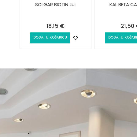
SOLGAR BIOTIN tbl
KAL BETA C
18,15
€
21,50
DODAJ U KOŠARICU
DODAJ U KOŠAR