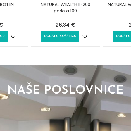
AROTEN
NATURAL WEALTH E-200
NATURAL W
perle a 100
€
26,34
€
ICU
DODAJ U KOŠARICU
DODAJ U
NAŠE POSLOVNICE