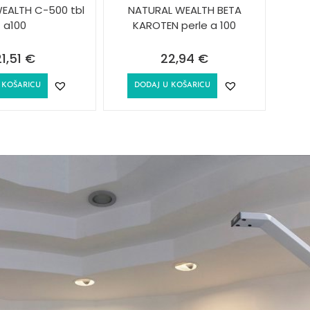
EALTH C-500 tbl
NATURAL WEALTH BETA
a100
KAROTEN perle a 100
21,51
€
22,94
€
 KOŠARICU
DODAJ U KOŠARICU