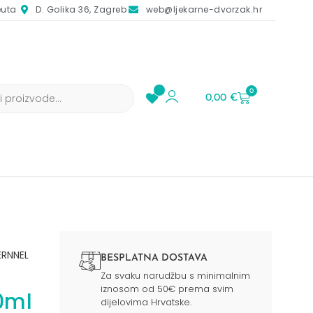
euta
D. Golika 36, Zagreb
web@ljekarne-dvorzak.hr
0
0,00
€
ERNNEL
BESPLATNA DOSTAVA
Za svaku narudžbu s minimalnim
iznosom od 50€ prema svim
0ml
dijelovima Hrvatske.