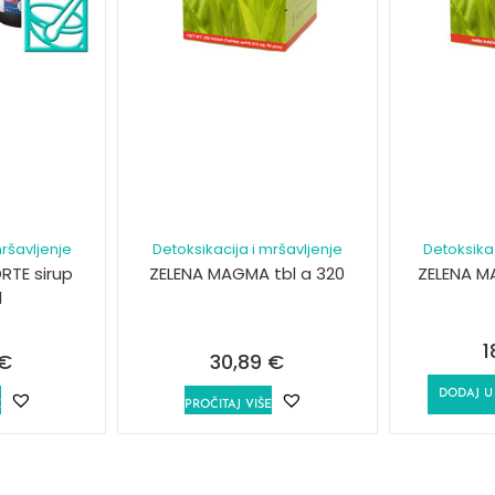
mršavljenje
Detoksikacija i mršavljenje
Detoksikac
ORTE sirup
ZELENA MAGMA tbl a 320
ZELENA M
l
1
€
30,89
€
DODAJ U
E
PROČITAJ VIŠE