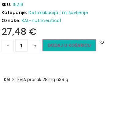
SKU:
15216
Kategorije:
Detoksikacija i mršavljenje
Oznake:
KAL-nutriceutical
27,48
€
DODAJ U KOŠARICU
-
+
KAL STEVIA prašak 28mg a38 g