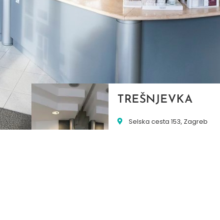
TREŠNJEVKA
Selska cesta 153, Zagreb
01/3022-794
099/2681-387
selska@ljekarne-
dvorzak.hr
PON - PET
07:00 - 20:00