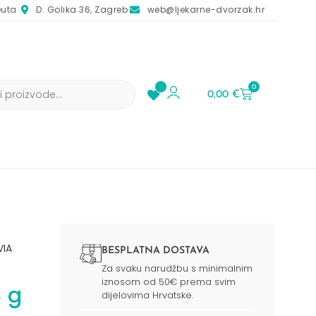
euta
D. Golika 36, Zagreb
web@ljekarne-dvorzak.hr
0
0,00
€
VIA
BESPLATNA DOSTAVA
Za svaku narudžbu s minimalnim
iznosom od 50€ prema svim
 g
dijelovima Hrvatske.