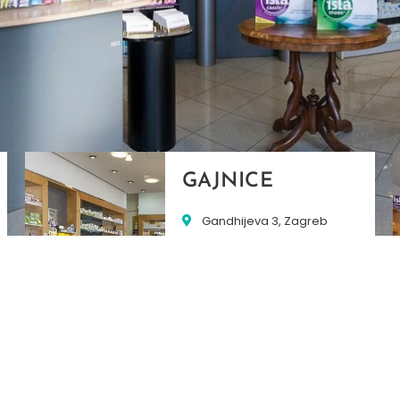
GAJNICE
Gandhijeva 3, Zagreb
01/3461-431
098/452-128
gajnice@ljekarne-
dvorzak.hr
PON - PET
07:00 - 20:00