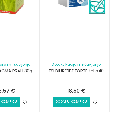
ija i mršavljenje
Detoksikacija i mršavljenje
AGMA PRAH 80g
ESI DIURERBE FORTE tbl a40
8,57
€
18,50
€
 KOŠARICU
DODAJ U KOŠARICU