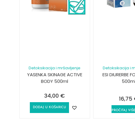
Detoksikacija i mršavljenje
Detoksikacija i 
YASENKA SKINAGE ACTIVE
ESI DIURERBE F
BODY 500ml
500m
34,00
€
16,75
DODAJ U KOŠARICU
PROČITAJ VIŠ