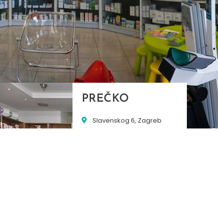
PREČKO
Slavenskog 6, Zagreb
01/3885-672
099/2681-389
precko@ljekarne-
dvorzak.hr
PON - PET
07:00 - 20:00