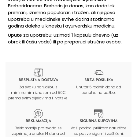
Berberidaceae. Berberin je danas, kao dodatak
prehrani, iznimno popularan i tražen, ali njegova
upotreba u medicinske svrhe datira stotinama
godina daleko u kinesku i ayurverdsku medicinu.
Upute za upotrebu: uzimati 1 kapsulu dnevno (uz
obrok ili čašu vode) ili po preporuci stručne osobe.
BESPLATNA DOSTAVA
BRZA POŠILJKA
Za svaku narudžbu s
Unutar 5 radnih dana od
minimalnim iznosom od 50€
trenutka narudžbe.
prema svim dijelovima Hrvatske.
REKLAMACIJA
SIGURNA KUPOVINA
Reklamacije proizvoda se
Vaši podaci prilikom narudžbe
zaprimaju unutar 14 dana od
su posve sigurni i zaštićeni.