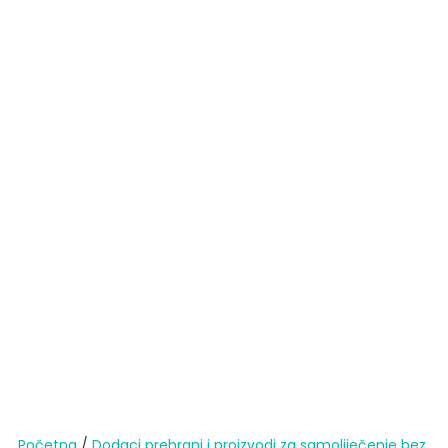
Početna
/
Dodaci prehrani i proizvodi za samoliječenje bez