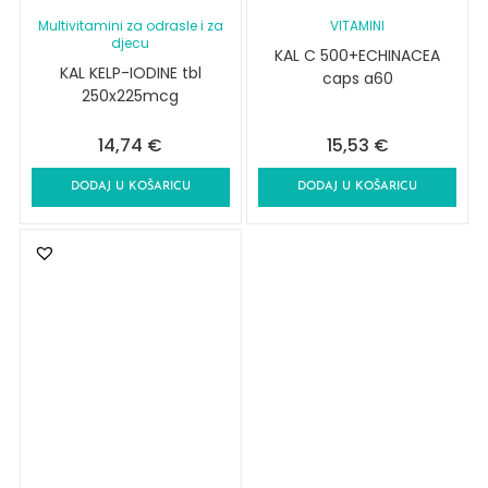
Multivitamini za odrasle i za
VITAMINI
djecu
KAL C 500+ECHINACEA
KAL KELP-IODINE tbl
caps a60
250x225mcg
14,74
€
15,53
€
DODAJ U KOŠARICU
DODAJ U KOŠARICU