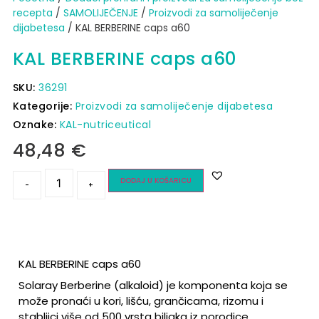
recepta
/
SAMOLIJEČENJE
/
Proizvodi za samoliječenje
dijabetesa
/ KAL BERBERINE caps a60
KAL BERBERINE caps a60
SKU:
36291
Kategorije:
Proizvodi za samoliječenje dijabetesa
Oznake:
KAL-nutriceutical
48,48
€
DODAJ U KOŠARICU
-
+
KAL BERBERINE caps a60
Solaray Berberine (alkaloid) je komponenta koja se
može pronaći u kori, lišću, grančicama, rizomu i
stabljici više od 500 vrsta biljaka iz porodice