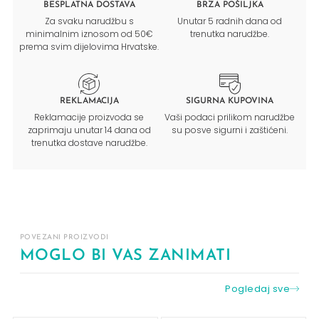
BESPLATNA DOSTAVA
BRZA POŠILJKA
Za svaku narudžbu s
Unutar 5 radnih dana od
minimalnim iznosom od 50€
trenutka narudžbe.
prema svim dijelovima Hrvatske.
REKLAMACIJA
SIGURNA KUPOVINA
Reklamacije proizvoda se
Vaši podaci prilikom narudžbe
zaprimaju unutar 14 dana od
su posve sigurni i zaštićeni.
trenutka dostave narudžbe.
POVEZANI PROIZVODI
MOGLO BI VAS ZANIMATI
Pogledaj sve