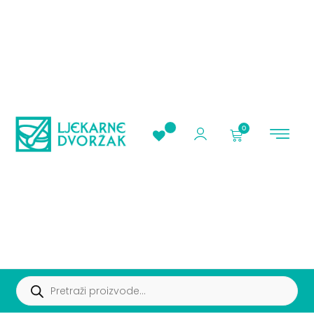
0
AKCIJE I PROMOC