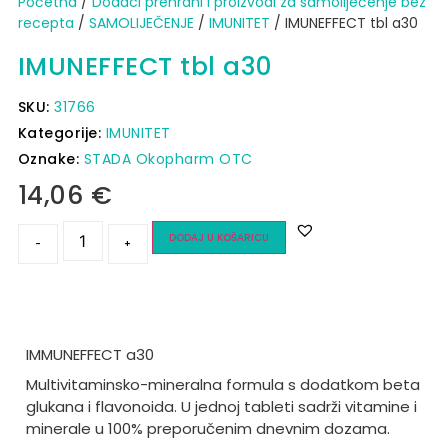
Početna
/
Dodaci prehrani i proizvodi za samoliječenje bez
recepta
/
SAMOLIJEČENJE
/
IMUNITET
/ IMUNEFFECT tbl a30
IMUNEFFECT tbl a30
SKU:
31766
Kategorije:
IMUNITET
Oznake:
STADA Okopharm OTC
14,06
€
DODAJ U KOŠARICU
-
+
IMMUNEFFECT a30
Multivitaminsko-mineralna formula s dodatkom beta
glukana i flavonoida. U jednoj tableti sadrži vitamine i
minerale u 100% preporučenim dnevnim dozama.