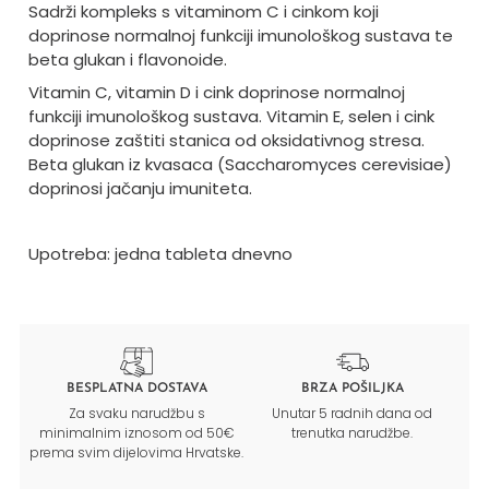
Sadrži kompleks s vitaminom C i cinkom koji
doprinose normalnoj funkciji imunološkog sustava te
beta glukan i flavonoide.
Vitamin C, vitamin D i cink doprinose normalnoj
funkciji imunološkog sustava. Vitamin E, selen i cink
doprinose zaštiti stanica od oksidativnog stresa.
Beta glukan iz kvasaca (Saccharomyces cerevisiae)
doprinosi jačanju imuniteta.
Upotreba: jedna tableta dnevno
BESPLATNA DOSTAVA
BRZA POŠILJKA
Za svaku narudžbu s
Unutar 5 radnih dana od
minimalnim iznosom od 50€
trenutka narudžbe.
prema svim dijelovima Hrvatske.