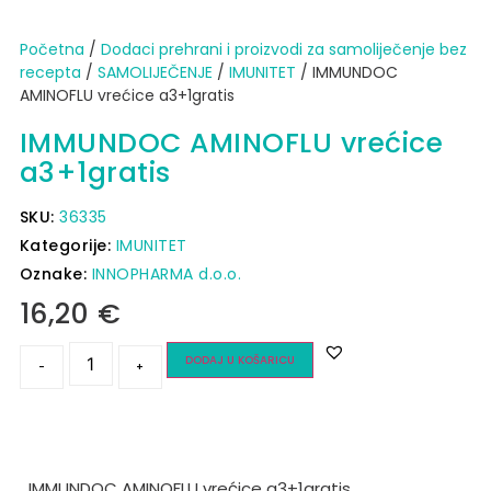
Početna
/
Dodaci prehrani i proizvodi za samoliječenje bez
recepta
/
SAMOLIJEČENJE
/
IMUNITET
/ IMMUNDOC
AMINOFLU vrećice a3+1gratis
IMMUNDOC AMINOFLU vrećice
a3+1gratis
SKU:
36335
Kategorije:
IMUNITET
Oznake:
INNOPHARMA d.o.o.
16,20
€
DODAJ U KOŠARICU
-
+
IMMUNDOC AMINOFLU vrećice a3+1gratis