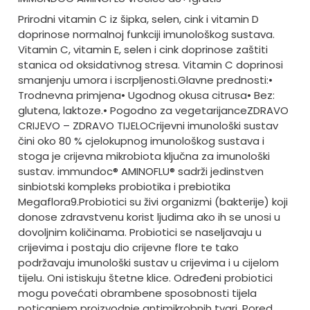
Prirodni vitamin C iz šipka, selen, cink i vitamin D
doprinose normalnoj funkciji imunološkog sustava.
Vitamin C, vitamin E, selen i cink doprinose zaštiti
stanica od oksidativnog stresa. Vitamin C doprinosi
smanjenju umora i iscrpljenosti.
Glavne prednosti:
•
Trodnevna primjena
• Ugodnog okusa citrusa
• Bez:
glutena, laktoze.
• Pogodno za vegetarijance
ZDRAVO
CRIJEVO – ZDRAVO TIJELO
Crijevni imunološki sustav
čini oko 80 % cjelokupnog imunološkog sustava i
stoga je crijevna mikrobiota ključna za imunološki
sustav. immundoc® AMINOFLU® sadrži jedinstven
sinbiotski kompleks probiotika i prebiotika
Megaflora9.
Probiotici su živi organizmi (bakterije) koji
donose zdravstvenu korist ljudima ako ih se unosi u
dovoljnim količinama. Probiotici se naseljavaju u
crijevima i postaju dio crijevne flore te tako
podržavaju imunološki sustav u crijevima i u cijelom
tijelu. Oni istiskuju štetne klice. Određeni probiotici
mogu povećati obrambene sposobnosti tijela
poticanjem proizvodnje antimikrobnih tvari. Pored