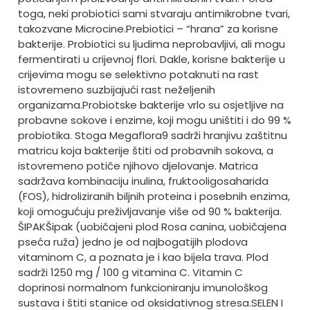
toga, neki probiotici sami stvaraju antimikrobne tvari,
takozvane Microcine.
Prebiotici – “hrana” za korisne
bakterije. Probiotici su ljudima neprobavljivi, ali mogu
fermentirati u crijevnoj flori. Dakle, korisne bakterije u
crijevima mogu se selektivno potaknuti na rast
istovremeno suzbijajući rast neželjenih
organizama.
Probiotske bakterije vrlo su osjetljive na
probavne sokove i enzime, koji mogu uništiti i do 99 %
probiotika. Stoga Megaflora9 sadrži hranjivu zaštitnu
matricu koja bakterije štiti od probavnih sokova, a
istovremeno potiče njihovo djelovanje. Matrica
sadržava kombinaciju inulina, fruktooligosaharida
(FOS), hidroliziranih biljnih proteina i posebnih enzima,
koji omogućuju preživljavanje više od 90 % bakterija.
ŠIPAK
Šipak (uobičajeni plod Rosa canina, uobičajena
pseća ruža) jedno je od najbogatijih plodova
vitaminom C, a poznata je i kao bijela trava. Plod
sadrži 1250 mg / 100 g vitamina C. Vitamin C
doprinosi normalnom funkcioniranju imunološkog
sustava i štiti stanice od oksidativnog stresa.
SELEN I