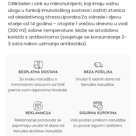
CINK
Selen i cink su mikronutrijenti, koji imaju važnu
ulogu u funkciji imunološkog sustava i zaštiti stanica
od oksidativnog stresa.
Uporaba:
Za odrasle i djecu
starije od 14 godina – otopite 1 vrećicu dnevno u vodi
(200 ml) sobne temperature.
Može se istodobno
koristiti s antibioticima (savjetuje se konzumiranje 2-
3 sata nakon uzimanja antibiotika).
BESPLATNA DOSTAVA
BRZA POŠILJKA
Za svaku narudžbu s
Unutar 5 radnih dana od
minimalnim iznosom od 50€
trenutka narudžbe.
prema svim dijelovima Hrvatske.
REKLAMACIJA
SIGURNA KUPOVINA
Reklamacije proizvoda se
Vaši podaci prilikom narudžbe
zaprimaju unutar 14 dana od
su posve sigurni i zaštićeni.
trenutka dostave narudžbe.