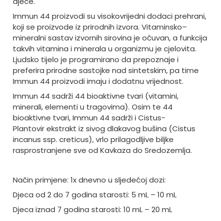
djece.
Immun 44 proizvodi su visokovrijedni dodaci prehrani,
koji se proizvode iz prirodnih izvora. Vitaminsko–
mineralni sastav izvornih sirovina je očuvan, a funkcija
takvih vitamina i minerala u organizmu je cjelovita.
Ljudsko tijelo je programirano da prepoznaje i
preferira prirodne sastojke nad sintetskim, pa time
Immun 44 proizvodi imaju i dodatnu vrijednost.
Immun 44 sadrži 44 bioaktivne tvari (vitamini,
minerali, elementi u tragovima). Osim te 44
bioaktivne tvari, Immun 44 sadrži i Cistus-
Plantovir ekstrakt iz sivog dlakavog bušina (Cistus
incanus ssp. creticus), vrlo prilagodljive biljke
rasprostranjene sve od Kavkaza do Sredozemlja.
Način primjene: 1x dnevno u sljedećoj dozi:
Djeca od 2 do 7 godina starosti: 5 mL – 10 mL
Djeca iznad 7 godina starosti: 10 mL – 20 mL