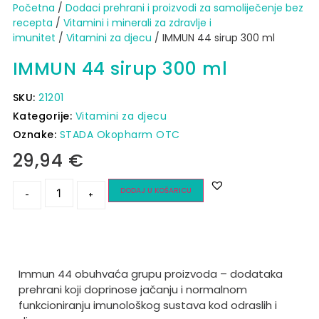
Početna
/
Dodaci prehrani i proizvodi za samoliječenje bez
recepta
/
Vitamini i minerali za zdravlje i
imunitet
/
Vitamini za djecu
/ IMMUN 44 sirup 300 ml
IMMUN 44 sirup 300 ml
SKU:
21201
Kategorije:
Vitamini za djecu
Oznake:
STADA Okopharm OTC
29,94
€
DODAJ U KOŠARICU
-
+
Immun 44 obuhvaća grupu proizvoda – dodataka
prehrani koji doprinose jačanju i normalnom
funkcioniranju imunološkog sustava kod odraslih i