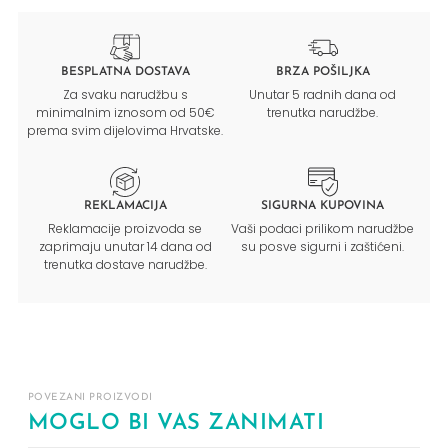
BESPLATNA DOSTAVA
BRZA POŠILJKA
Za svaku narudžbu s
Unutar 5 radnih dana od
minimalnim iznosom od 50€
trenutka narudžbe.
prema svim dijelovima Hrvatske.
REKLAMACIJA
SIGURNA KUPOVINA
Reklamacije proizvoda se
Vaši podaci prilikom narudžbe
zaprimaju unutar 14 dana od
su posve sigurni i zaštićeni.
trenutka dostave narudžbe.
POVEZANI PROIZVODI
MOGLO BI VAS ZANIMATI