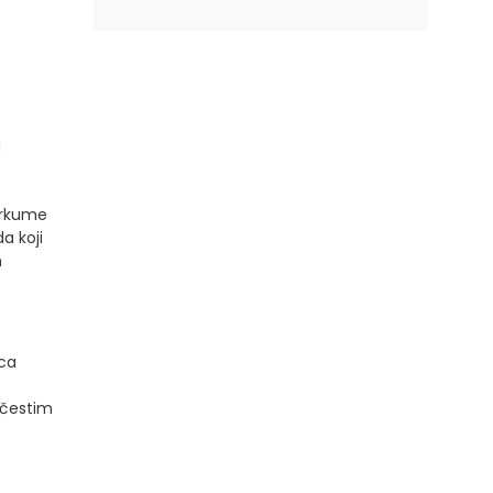
g
urkume
a koji
h
sca
 čestim