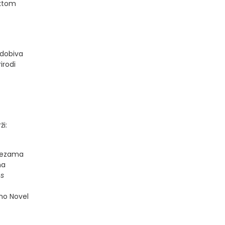
aktom
 dobiva
irodi
i:
 vezama
na
s
dno Novel