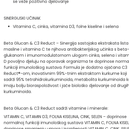
se veže pozitivno djelovanje
SINERGIJSKI UČINAK
Vitamina C, cinka, vitamina D3, folne kiseline i selena
Beta Glucan & C3 Reduct – Sinergija sastojaka ekstrakata lista
masline i vitamina C te njihova antibakterijskog učinka s beta
glukanom i imunomodulatornom ulogom cinka, selena i vitam
D povoljno djeluju na oporavak organizma te doprinose norma
funkciji imunološkog sustava. Formula je dodatno ojačana C3
Reduct®-om, inovativnim 99%-tnim ekstraktom kurkume koji
sadrži 95% tetrahidrokurkuminoida, metabolita kurkuminoida ko
imaju bolju bioraspoloživost i jače biološko djelovanje od drugi
kurkuminoida.
Beta Glucan & C3 Reduct sadrži vitamine i minerale:
VITAMIN C, VITAMIN D3, FOLNA KISELINA, CINK, SELEN – doprinose
normalnoj funkciji imunološkog sustava
VITAMIN C, FOLNA KISEL
doprinose smanjenju umora i iscrpljenosti
VITAMIN C, CINK, SEL