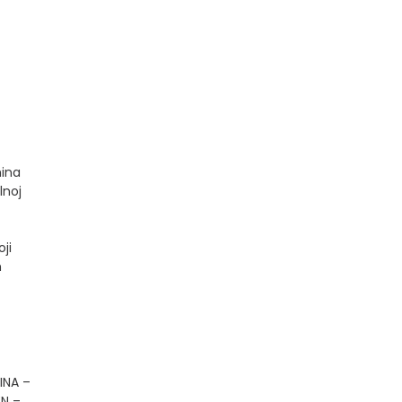
-
ina
lnoj
ji
h
INA –
EN –