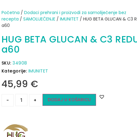
Početna
/
Dodaci prehrani i proizvodi za samoliječenje bez
recepta
/
SAMOLIJEČENJE
/
IMUNITET
/ HUG BETA GLUCAN & C3 
a60
HUG BETA GLUCAN & C3 RED
a60
SKU:
34908
Kategorije:
IMUNITET
45,99
€
DODAJ U KOŠARICU
-
+