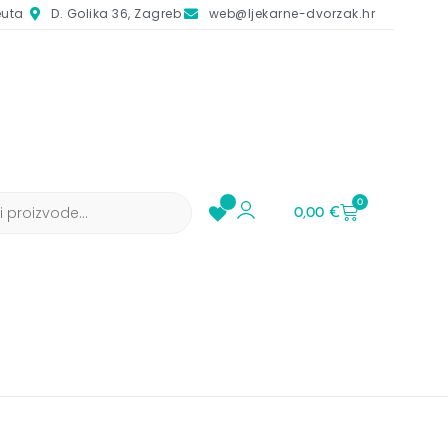
euta
D. Golika 36, Zagreb
web@ljekarne-dvorzak.hr
0
0,00
€