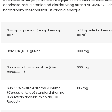
doprinose zaštiti stanica od oksidativnog stresa
VITAMIN C – do
normalnom metabolizmu stvaranja energije
Sastojci u preporučenoj dnevnoj
u 3 kapsule (=dnevn
dozi:
doza):
Beta 1,3/1,6-D-glukan
900 mg
Suhi ekstrakt lista masline (
Olea
600 mg
europea L
.)
Suhi 99% ekstrakt rizoma kurkume
135 mg
(
Curcuma longa
) standardiziran na
95% tetrahidrokurkuminoida, C3
Reduct®