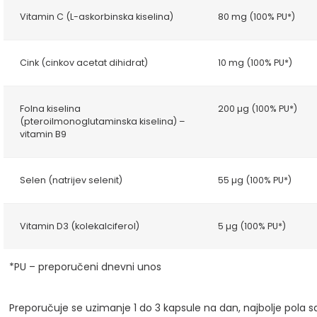
Vitamin C (L-askorbinska kiselina)
80 mg (100% PU*)
Cink (cinkov acetat dihidrat)
10 mg (100% PU*)
Folna kiselina
200 µg (100% PU*)
(pteroilmonoglutaminska kiselina) –
vitamin B9
Selen (natrijev selenit)
55 µg (100% PU*)
Vitamin D3 (kolekalciferol)
5 µg (100% PU*)
*PU – preporučeni dnevni unos
Preporučuje se uzimanje 1 do 3 kapsule na dan, najbolje pola s