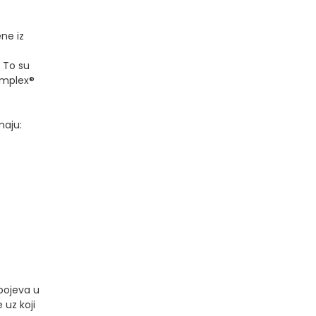
ne iz
 To su
omplex®
maju:
spojeva u
 uz koji