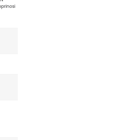
prinosi
a