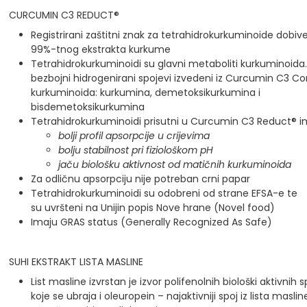
CURCUMIN C3 REDUCT®
Registrirani zaštitni znak za tetrahidrokurkuminoide dobive
99%-tnog ekstrakta kurkume
Tetrahidrokurkuminoidi su glavni metaboliti kurkuminoida.
bezbojni hidrogenirani spojevi izvedeni iz Curcumin C3 C
kurkuminoida: kurkumina, demetoksikurkumina i
bisdemetoksikurkumina
Tetrahidrokurkuminoidi prisutni u Curcumin C3 Reduct® i
bolji profil apsorpcije u crijevima
bolju stabilnost pri fiziološkom pH
jaču biološku aktivnost od matičnih kurkuminoida
Za odličnu apsorpciju nije potreban crni papar
Tetrahidrokurkuminoidi su odobreni od strane EFSA-e te
su uvršteni na Unijin popis Nove hrane (Novel food)
Imaju GRAS status (Generally Recognized As Safe)
SUHI EKSTRAKT LISTA MASLINE
List masline izvrstan je izvor polifenolnih biološki aktivnih 
koje se ubraja i oleuropein – najaktivniji spoj iz lista masline