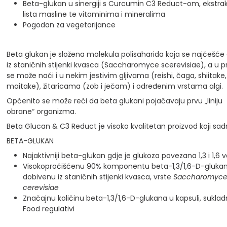
Beta-glukan u sinergiji s Curcumin C3 Reduct-om, ekstr
lista masline te vitaminima i mineralima
Pogodan za vegetarijance
Beta glukan je složena molekula polisaharida koja se najčešće
iz staničnih stijenki kvasca (Saccharomyce scerevisiae), a u pr
se može naći i u nekim jestivim gljivama (reishi, čaga, shiitake,
maitake), žitaricama (zob i ječam) i određenim vrstama algi.
Općenito se može reći da beta glukani pojačavaju prvu „liniju
obrane“ organizma.
Beta Glucan & C3 Reduct je visoko kvalitetan proizvod koji sadrž
BETA-GLUKAN
Najaktivniji beta-glukan gdje je glukoza povezana 1,3 i 1,6
Visokopročišćenu 90% komponentu beta-1,3/1,6-D-gluka
dobivenu iz staničnih stijenki kvasca, vrste
Saccharomyce
cerevisiae
Značajnu količinu beta-1,3/1,6-D-glukana u kapsuli, sukla
Food regulativi