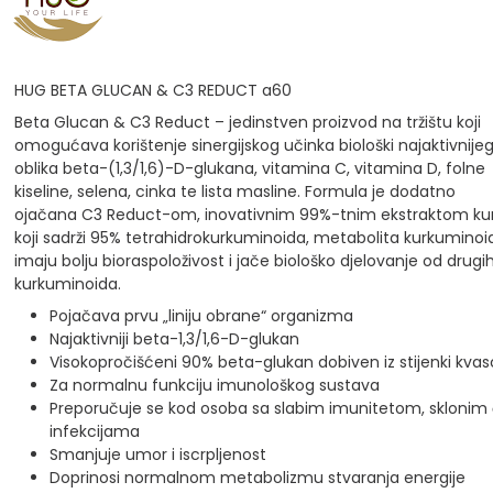
HUG BETA GLUCAN & C3 REDUCT a60
Beta Glucan & C3 Reduct – jedinstven proizvod na tržištu koji
omogućava korištenje sinergijskog učinka biološki najaktivnije
oblika beta-(1,3/1,6)-D-glukana, vitamina C, vitamina D, folne
kiseline, selena, cinka te lista masline. Formula je dodatno
ojačana C3 Reduct-om, inovativnim 99%-tnim ekstraktom k
koji sadrži 95% tetrahidrokurkuminoida, metabolita kurkuminoid
imaju bolju bioraspoloživost i jače biološko djelovanje od drugi
kurkuminoida.
Pojačava prvu „liniju obrane“ organizma
Najaktivniji beta-1,3/1,6-D-glukan
Visokopročišćeni 90% beta-glukan dobiven iz stijenki kva
Za normalnu funkciju imunološkog sustava
Preporučuje se kod osoba sa slabim imunitetom, sklonim
infekcijama
Smanjuje umor i iscrpljenost
Doprinosi normalnom metabolizmu stvaranja energije