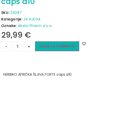
caps a10
SKU:
29287
Kategorije:
ZA NJEGA
Oznake:
Abela Pharm d.o.o.
29,99
€
DODAJ U KOŠARICU
-
+
HERBIKO AFRIČKA ŠLJIVA FORTE caps a10