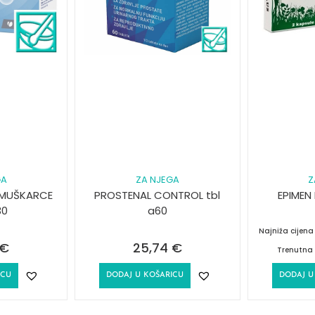
GA
ZA NJEGA
Z
 MUŠKARCE
PROSTENAL CONTROL tbl
EPIMEN
30
a60
Najniža cijen
€
25,74
€
Trenutna 
ICU
DODAJ U KOŠARICU
DODAJ U