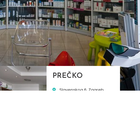
PREČKO
Slavenskog 6, Zagreb
01/3885-672
099/2681-389
precko@ljekarne-
dvorzak.hr
PON - PET