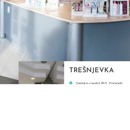
TREŠNJEVKA
Selska cesta 153, Zagreb
01/3022-794
099/2681-387
selska@ljekarne-
dvorzak.hr
PON - PET