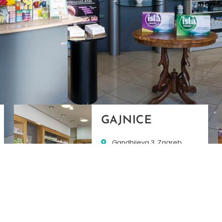
GAJNICE
Gandhijeva 3, Zagreb
01/3461-431
098/452-128
gajnice@ljekarne-
dvorzak.hr
PON - PET