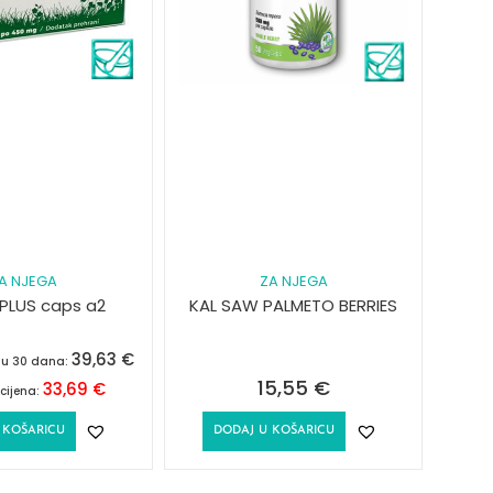
A NJEGA
ZA NJEGA
 PLUS caps a2
KAL SAW PALMETO BERRIES
39,63
€
a u 30 dana:
15,55
€
33,69
€
cijena:
 KOŠARICU
DODAJ U KOŠARICU