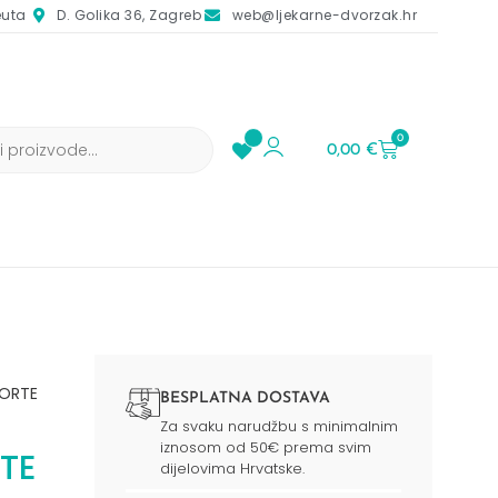
euta
D. Golika 36, Zagreb
web@ljekarne-dvorzak.hr
0
0,00
€
FORTE
BESPLATNA DOSTAVA
Za svaku narudžbu s minimalnim
iznosom od 50€ prema svim
TE
dijelovima Hrvatske.