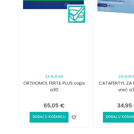
ZA NJEGA
ZA NJE
ORTHOMOL FERTIL PLUS caps
CATAFERTYL ZA
a30
vreć a
65,05
€
34,95
DODAJ U KOŠARICU
DODAJ U KOŠAR