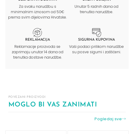
Za svaku narudžbu s
Unutar 5 radnih dana od
minimalnim iznosom od 50€
trenutka narudžbe.
prema svim dijelovima Hrvatske.
REKLAMACIJA
SIGURNA KUPOVINA
Reklamacije proizvoda se
Vaši podaci prilikom narudžbe
zaprimaju unutar 14 dana od
su posve sigurni i zaštićeni.
trenutka dostave narudžbe.
POVEZANI PROIZVODI
MOGLO BI VAS ZANIMATI
Pogledaj sve