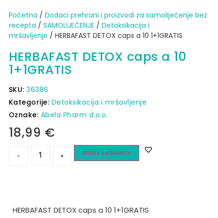
Početna
/
Dodaci prehrani i proizvodi za samoliječenje bez
recepta
/
SAMOLIJEČENJE
/
Detoksikacija i
mršavljenje
/ HERBAFAST DETOX caps a 10 1+1GRATIS
HERBAFAST DETOX caps a 10
1+1GRATIS
SKU:
36386
Kategorije:
Detoksikacija i mršavljenje
Oznake:
Abela Pharm d.o.o.
18,99
€
DODAJ U KOŠARICU
-
+
HERBAFAST DETOX caps a 10 1+1GRATIS