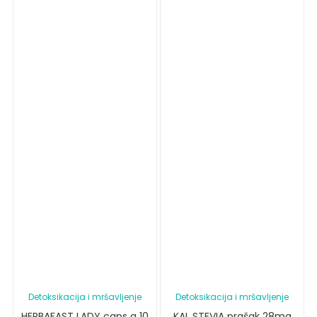
Detoksikacija i mršavljenje
Detoksikacija i mršavljenje
HERBAFAST LADY caps a 10
KAL STEVIA prašak 28mg