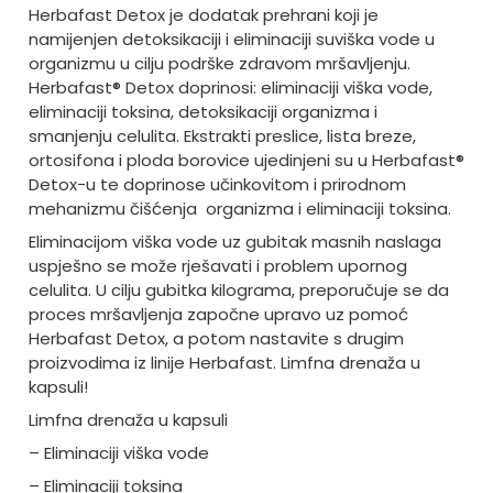
Herbafast Detox je dodatak prehrani koji je
namijenjen detoksikaciji i eliminaciji suviška vode u
organizmu u cilju podrške zdravom mršavljenju.
Herbafast® Detox doprinosi: eliminaciji viška vode,
eliminaciji toksina, detoksikaciji organizma i
smanjenju celulita. Ekstrakti preslice, lista breze,
ortosifona i ploda borovice ujedinjeni su u Herbafast®
Detox-u te doprinose učinkovitom i prirodnom
mehanizmu čišćenja organizma i eliminaciji toksina.
Eliminacijom viška vode uz gubitak masnih naslaga
uspješno se može rješavati i problem upornog
celulita. U cilju gubitka kilograma, preporučuje se da
proces mršavljenja započne upravo uz pomoć
Herbafast Detox, a potom nastavite s drugim
proizvodima iz linije Herbafast. Limfna drenaža u
kapsuli!
Limfna drenaža u kapsuli
– Eliminaciji viška vode
– Eliminaciji toksina