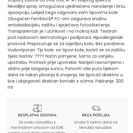
stupanj zaštite od UVA, UVB, IR-A i vidljivog spektra.
Nevidljivi spray omogućava ujednačeno nanošenje i brzu
apsorpciju, uslijed čega odgovara svim tipovima kože.
Obogaćen Fernblock® FC-om osigurava snažnu
antioksidacijsku zaštitu i sprječava fotooštećenja.
Transparentan je i učinkovit i na mokroj koži.
Testiran
pod nadzorom dermatologa i pedijatara. Hipoalergenski
proizvod. Preporučuje se za osjetljivu kožu. Bez parabena.
Vodootporan.
Tip kože: svi tipovi kože, koristi se za zaštitu
tijela
Sastav: ????
Način primjene:
Samo za vanjsku
upotrebu. Protresti prije upotrebe. Nanijeti ravnomjerno i
obilno prije izlaganja suncu. Ponoviti više puta tijekom
dana te nakon plivanja ili znojenja. Ne špricati direktno u
lice i izbjegavati direktan kontakt s očima.
Pakiranje: 200
ml
BESPLATNA DOSTAVA
BRZA POŠILJKA
Za svaku narudžbu s
Unutar 5 radnih dana od
minimalnim iznosom od 50€
trenutka narudžbe.
prema svim dijelovima Hrvatske.