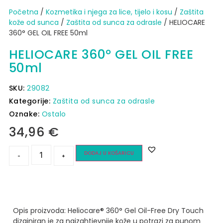
Početna
/
Kozmetika i njega za lice, tijelo i kosu
/
Zaštita
kože od sunca​
/
Zaštita od sunca za odrasle
/ HELIOCARE
360° GEL OIL FREE 50ml
HELIOCARE 360° GEL OIL FREE
50ml
SKU:
29082
Kategorije:
Zaštita od sunca za odrasle
Oznake:
Ostalo
34,96
€
DODAJ U KOŠARICU
-
+
Opis proizvoda:
Heliocare® 360° Gel Oil-Free Dry Touch
dizajniran je za najzahtjevnije kože u potrazi za punom