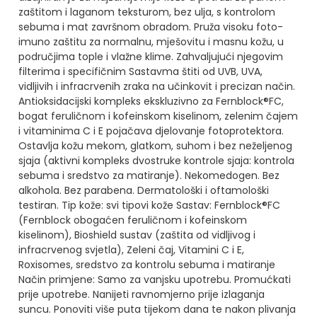
zaštitom i laganom teksturom, bez ulja, s kontrolom
sebuma i mat završnom obradom. Pruža visoku foto-
imuno zaštitu za normalnu, mješovitu i masnu kožu, u
područjima tople i vlažne klime. Zahvaljujući njegovim
filterima i specifičnim Sastavma štiti od UVB, UVA,
vidljivih i infracrvenih zraka na učinkovit i precizan način.
Antioksidacijski kompleks ekskluzivno za Fernblock®FC,
bogat feruličnom i kofeinskom kiselinom, zelenim čajem
i vitaminima C i E pojačava djelovanje fotoprotektora.
Ostavlja kožu mekom, glatkom, suhom i bez neželjenog
sjaja (aktivni kompleks dvostruke kontrole sjaja: kontrola
sebuma i sredstvo za matiranje).
Nekomedogen. Bez
alkohola. Bez parabena. Dermatološki i oftamološki
testiran.
Tip kože: svi tipovi kože
Sastav: Fernblock®FC
(Fernblock obogaćen feruličnom i kofeinskom
kiselinom), Bioshield sustav (zaštita od vidljivog i
infracrvenog svjetla), Zeleni čaj, Vitamini C i E,
Roxisomes, sredstvo za kontrolu sebuma i matiranje
Način primjene: Samo za vanjsku upotrebu. Promućkati
prije upotrebe. Nanijeti ravnomjerno prije izlaganja
suncu. Ponoviti više puta tijekom dana te nakon plivanja