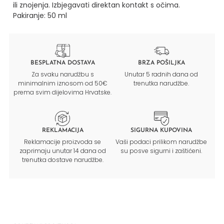
ili znojenja. Izbjegavati direktan kontakt s očima.
Pakiranje: 50 ml
BESPLATNA DOSTAVA
BRZA POŠILJKA
Za svaku narudžbu s
Unutar 5 radnih dana od
minimalnim iznosom od 50€
trenutka narudžbe.
prema svim dijelovima Hrvatske.
REKLAMACIJA
SIGURNA KUPOVINA
Reklamacije proizvoda se
Vaši podaci prilikom narudžbe
zaprimaju unutar 14 dana od
su posve sigurni i zaštićeni.
trenutka dostave narudžbe.