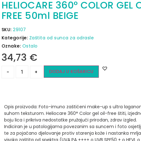
HELIOCARE 360° COLOR GEL O
FREE 50ml BEIGE
SKU:
29107
Kategorije:
Zaštita od sunca za odrasle
Oznake:
Ostalo
34,73
€
DODAJ U KOŠARICU
-
+
Opis proizvoda:
Foto-imuno zaštićeni make-up s ultra lagan
suhom teksturom.
Heliocare 360° Color gel oil-free štiti, izje
boju lica i prikriva nedostatke pružajući prirodan, zdrav izgled.
Indiciran je u patologijama povezanim sa suncem i foto osjetlji
te za pojačano djelovanje protiv starenja kože i nastanka mrlja
visoka zaštita od spektra (UVA PA ++++ o UVB SPF50 + o HEVL o