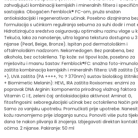
zahvaljujući kombinaciji kemijskih i mineralnih filtera i specifičn
sastojaka.
Obogaćen Fernblock® FC-om, pruža snažan
antioksidacijski i regenerativan učinak. Posebno dizajnirana be
formulacija s učinkom reguliranja sebuma za suhi dodir i mat 
Hidratizirajuća sredstva osiguravaju optimalnu razinu vlage u ko
Tekuća, laka za nanošenje, ultra lagana tekstura dostupna u 3
nijanse (Pearl, Beige, Bronze).
Ispitan pod dermatološkim i
oftalmološkim nadzorom. Nekomedogen. Bez parabena, bez
alkohola, bez octokrilena.
Tip kože: svi tipovi kože, posebno za
mješovitu i masnu
Sastav: Fernblock®FC: snažna foto-imunol
zaštita
kombinacija kemijskih i mineralnih filtera: UVB zaštita (
+), UVA zaštita (PA ++++, ?c ? 370nm)
sustav biološkog štitni
+ Biomimetic Melanin): HEVL, IRA zaštita
Roxisomes: enzimi za
popravak DNA
Arginin: komponenta prirodnog vlažnog faktora
Vitamin C i E, zeleni čaj: antioksidacijska aktivnost
Aminat G,
fitosfingosini: seboregulacijski učinak
bez octokrilena
Način pr
Samo za vanjsku upotrebu. Promućkati prije upotrebe. Nanesi
kožu ravnomjerno prije izlaganja suncu. Ponoviti više puta tije
dana te nakon plivanja ili znojenja. Izbjegavati direktan kontakt
očima.
2 nijanse.
Pakiranje: 50 ml