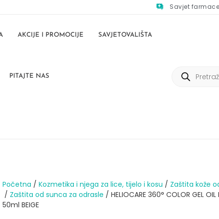
Savjet farmac
A
AKCIJE I PROMOCIJE
SAVJETOVALIŠTA
PITAJTE NAS
Početna
/
Kozmetika i njega za lice, tijelo i kosu
/
Zaštita kože o
/
Zaštita od sunca za odrasle
/ HELIOCARE 360° COLOR GEL OIL 
50ml BEIGE