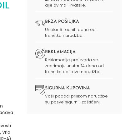
IL
dijelovima Hrvatske.
BRZA POŠILJKA
Unutar 5 radnih dana od
trenutka narudžbe.
REKLAMACIJA
Reklamacije proizvoda se
zaprimaju unutar 14 dana od
trenutka dostave narudžbe.
SIGURNA KUPOVINA
Vaši podaci prilikom narudžbe
su posve sigurni i zaštićeni.
om
dnačava
vosti
.
Vrlo
 IR-A)