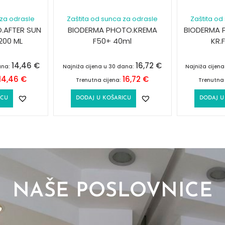
 za odrasle
Zaštita od sunca za odrasle
Zaštita od
.AFTER SUN
BIODERMA PHOTO.KREMA
BIODERMA 
200 ML
F50+ 40ml
KR.
14,46
€
16,72
€
ana:
Najniža cijena u 30 dana:
Najniža cijen
14,46
€
16,72
€
Trenutna cijena:
Trenutna 
ICU
DODAJ U KOŠARICU
DODAJ U
NAŠE POSLOVNICE