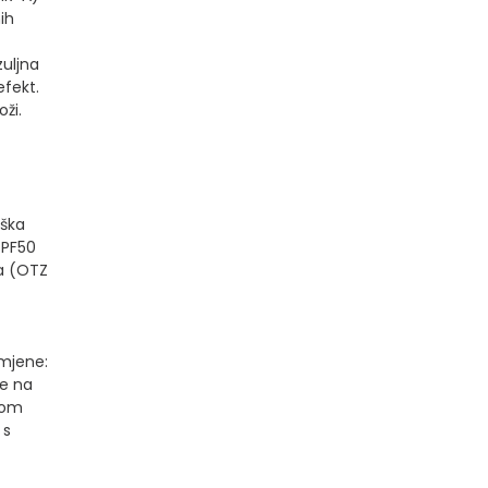
ih
zuljna
efekt.
ži.
oška
SPF50
ka (OTZ
imjene:
te na
kom
 s