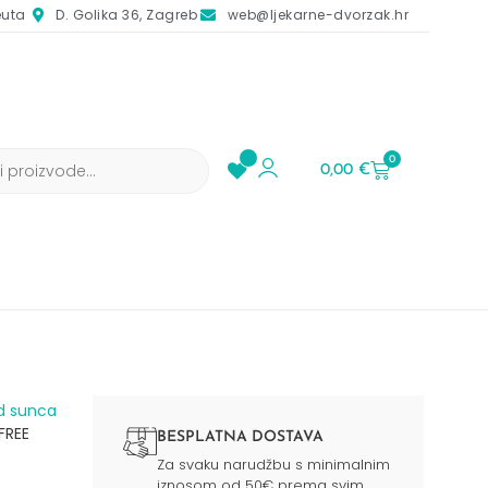
euta
D. Golika 36, Zagreb
web@ljekarne-dvorzak.hr
0
0,00
€
d sunca​
FREE
BESPLATNA DOSTAVA
Za svaku narudžbu s minimalnim
iznosom od 50€ prema svim