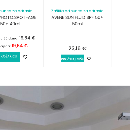
 sunca za odrasle
Zaštita od sunca za odrasle
PHOTO.SPOT-AGE
AVENE SUN FLUID SPF 50+
F50+ 40ml
50ml
19,64
€
a u 30 dana:
19,64
€
cijena:
23,16
€
 KOŠARICU
PROČITAJ VIŠE