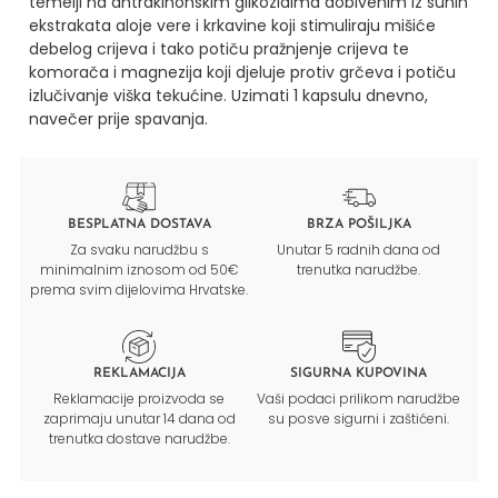
temelji na antrakinonskim glikozidima dobivenim iz suhih
ekstrakata aloje vere i krkavine koji stimuliraju mišiće
debelog crijeva i tako potiču pražnjenje crijeva te
komorača i magnezija koji djeluje protiv grčeva i potiču
izlučivanje viška tekućine.
Uzimati 1 kapsulu dnevno,
navečer prije spavanja.
BESPLATNA DOSTAVA
BRZA POŠILJKA
Za svaku narudžbu s
Unutar 5 radnih dana od
minimalnim iznosom od 50€
trenutka narudžbe.
prema svim dijelovima Hrvatske.
REKLAMACIJA
SIGURNA KUPOVINA
Reklamacije proizvoda se
Vaši podaci prilikom narudžbe
zaprimaju unutar 14 dana od
su posve sigurni i zaštićeni.
trenutka dostave narudžbe.