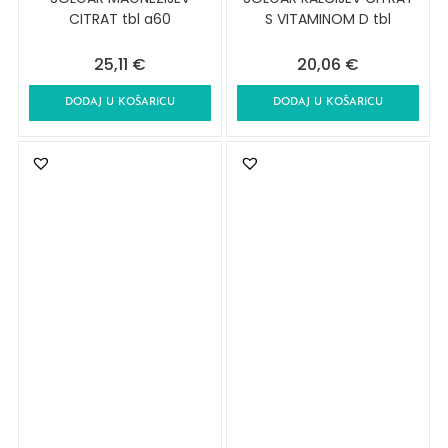
CITRAT tbl a60
S VITAMINOM D tbl
25,11
€
20,06
€
DODAJ U KOŠARICU
DODAJ U KOŠARICU