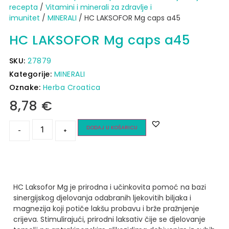
recepta
/
Vitamini i minerali za zdravlje i
imunitet
/
MINERALI
/ HC LAKSOFOR Mg caps a45
HC LAKSOFOR Mg caps a45
SKU:
27879
Kategorije:
MINERALI
Oznake:
Herba Croatica
8,78
€
DODAJ U KOŠARICU
-
+
HC Laksofor Mg je prirodna i učinkovita pomoć na bazi
sinergijskog djelovanja odabranih ljekovitih biljaka i
magnezija koji potiče lakšu probavu i brže pražnjenje
crijeva. Stimulirajući, prirodni laksativ čije se djelovanje