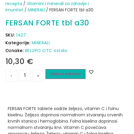
recepta
/
Vitamini i minerali za zdravlje i
imunitet
/
MINERALI
/ FERSAN FORTE tbl a30
FERSAN FORTE tbl a30
SKU:
1427
Kategorije:
MINERALI
Oznake:
BELUPO OTC ostalo
10,30
€
DODAJ U KOŠARICU
-
+
FERSAN FORTE tablete sadrže željezo, vitamin C i folnu
kiselinu. Željezo doprinosi normalnom stvaranju crvenih
krvnih stanica i hemoglobina. Folna kiselina doprinosi
normalnom stvaranju krvi. Vitamin C povećava
apsorpciju željeza. Željezo, vitamin C i folna kiselina