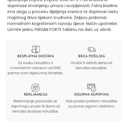
doprinose smanjenju umora i iscrpljenosti. Folna kiselina
ima ulogu u procesu dijeljenja stanica te doprinosi rastu
majčinog tkiva tijekom trudnoće. Željezo pridonosi
normalnom kognitivnom razvoju djece.
Način upotrebe:
Uzmite jednu FERSAN FORTE tabletu na dan, uz obrok.
BESPLATNA DOSTAVA
BRZA POŠILJKA
Za svaku narudžbu s
Unutar 5 radnih dana od
minimalnim iznosom od 50€
trenutka narudžbe.
prema svim dijelovima Hrvatske.
REKLAMACIJA
SIGURNA KUPOVINA
Reklamacije proizvoda se
Vaši podaci prilikom narudžbe
zaprimaju unutar 14 dana od
su posve sigurni i zaštićeni.
trenutka dostave narudžbe.