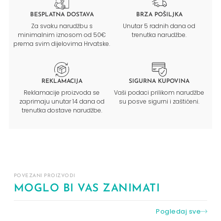
BESPLATNA DOSTAVA
BRZA POŠILJKA
Za svaku narudžbu s
Unutar 5 radnih dana od
minimalnim iznosom od 50€
trenutka narudžbe.
prema svim dijelovima Hrvatske.
REKLAMACIJA
SIGURNA KUPOVINA
Reklamacije proizvoda se
Vaši podaci prilikom narudžbe
zaprimaju unutar 14 dana od
su posve sigurni i zaštićeni.
trenutka dostave narudžbe.
POVEZANI PROIZVODI
MOGLO BI VAS ZANIMATI
Pogledaj sve