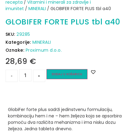
recepta
/
Vitamini i minerali za zdravlje i
imunitet
/
MINERALI
/ GLOBIFER FORTE PLUS tbl a40
GLOBIFER FORTE PLUS tbl a40
SKU:
29285
Kategorije:
MINERALI
Oznake:
Proximum d.o.o.
28,69
€
DODAJ U KOŠARICU
-
+
GlobiFer forte plus sadrži jedinstvenu formulaciju,
kombinaciju hem i ne – hem željeza koja se apsorbira
pomoću dva različita mehanizma i ima nisku dozu
željeza.
Jedna tableta dnevno.