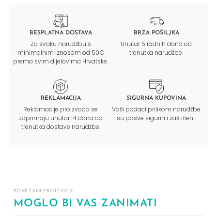
BESPLATNA DOSTAVA
BRZA POŠILJKA
Za svaku narudžbu s
Unutar 5 radnih dana od
minimalnim iznosom od 50€
trenutka narudžbe.
prema svim dijelovima Hrvatske.
REKLAMACIJA
SIGURNA KUPOVINA
Reklamacije proizvoda se
Vaši podaci prilikom narudžbe
zaprimaju unutar 14 dana od
su posve sigurni i zaštićeni.
trenutka dostave narudžbe.
POVEZANI PROIZVODI
MOGLO BI VAS ZANIMATI