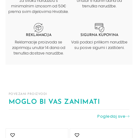
Za svaku narudžbu s
Unutar 5 radnih dana od
minimalnim iznosom od 50€
trenutka narudžbe.
prema svim dijelovima Hrvatske.
REKLAMACIJA
SIGURNA KUPOVINA
Reklamacije proizvoda se
Vaši podaci prilikom narudžbe
zaprimaju unutar 14 dana od
su posve sigurni i zaštićeni.
trenutka dostave narudžbe.
POVEZANI PROIZVODI
MOGLO BI VAS ZANIMATI
Pogledaj sve