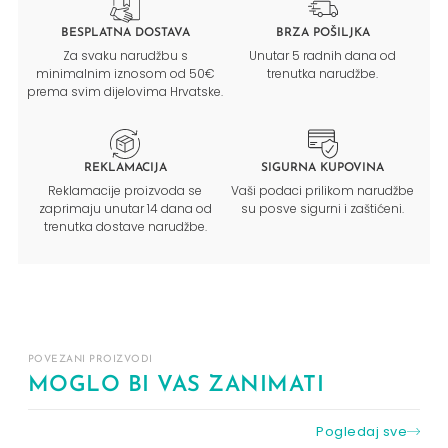
BESPLATNA DOSTAVA
BRZA POŠILJKA
Za svaku narudžbu s
Unutar 5 radnih dana od
minimalnim iznosom od 50€
trenutka narudžbe.
prema svim dijelovima Hrvatske.
REKLAMACIJA
SIGURNA KUPOVINA
Reklamacije proizvoda se
Vaši podaci prilikom narudžbe
zaprimaju unutar 14 dana od
su posve sigurni i zaštićeni.
trenutka dostave narudžbe.
POVEZANI PROIZVODI
MOGLO BI VAS ZANIMATI
Pogledaj sve