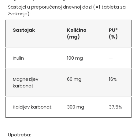
Sastojci u preporučenoj dnevnoj dozi (=1 tableta za
žvakanje):
Sastojak
Količina
PU*
(mg)
(%)
Inulin
100 mg
—
Magnezijev
60 mg
16%
karbonat
Kalcijev karbonat
300 mg
37,5%
Upotreba: