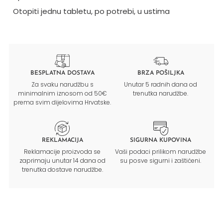
Otopiti jednu tabletu, po potrebi, u ustima
BESPLATNA DOSTAVA
BRZA POŠILJKA
Za svaku narudžbu s
Unutar 5 radnih dana od
minimalnim iznosom od 50€
trenutka narudžbe.
prema svim dijelovima Hrvatske.
REKLAMACIJA
SIGURNA KUPOVINA
Reklamacije proizvoda se
Vaši podaci prilikom narudžbe
zaprimaju unutar 14 dana od
su posve sigurni i zaštićeni.
trenutka dostave narudžbe.