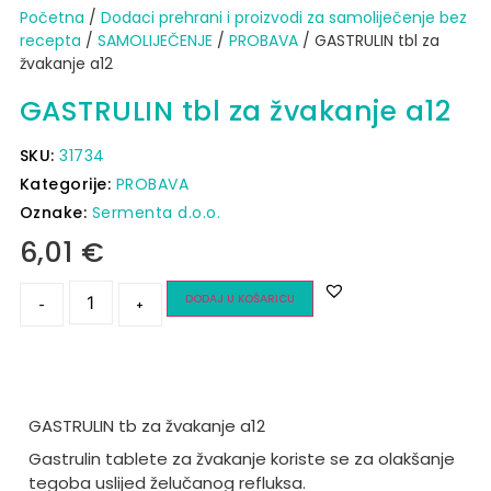
Početna
/
Dodaci prehrani i proizvodi za samoliječenje bez
recepta
/
SAMOLIJEČENJE
/
PROBAVA
/ GASTRULIN tbl za
žvakanje a12
GASTRULIN tbl za žvakanje a12
SKU:
31734
Kategorije:
PROBAVA
Oznake:
Sermenta d.o.o.
6,01
€
DODAJ U KOŠARICU
-
+
GASTRULIN tb za žvakanje a12
Gastrulin tablete za žvakanje koriste se za olakšanje
tegoba uslijed želučanog refluksa.