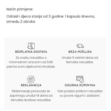
Način primjene:
Odrasli i djeca starija od 3 godine: 1 kapsula dnevno,
između 2 obroka
BESPLATNA DOSTAVA
BRZA POŠILJKA
Za svaku narudžbu s
Unutar 5 radnih dana od
minimalnim iznosom od 50€
trenutka narudžbe.
prema svim dijelovima Hrvatske.
REKLAMACIJA
SIGURNA KUPOVINA
Reklamacije proizvoda se
Vaši podaci prilikom narudžbe
zaprimaju unutar 14 dana od
su posve sigurni i zaštićeni.
trenutka dostave narudžbe.