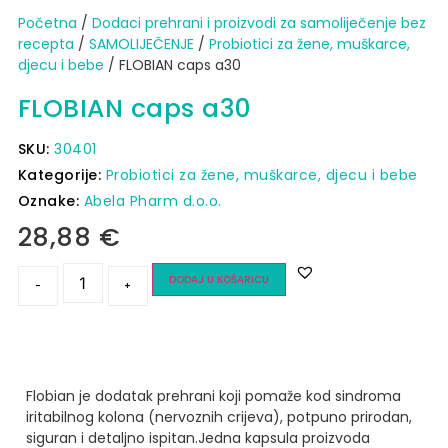
Početna
/
Dodaci prehrani i proizvodi za samoliječenje bez
recepta
/
SAMOLIJEČENJE
/
Probiotici za žene, muškarce,
djecu i bebe
/ FLOBIAN caps a30
FLOBIAN caps a30
SKU:
30401
Kategorije:
Probiotici za žene, muškarce, djecu i bebe
Oznake:
Abela Pharm d.o.o.
28,88
€
DODAJ U KOŠARICU
-
+
Flobian je dodatak prehrani koji pomaže kod sindroma
iritabilnog kolona (nervoznih crijeva), potpuno prirodan,
siguran i detaljno ispitan.
Jedna kapsula proizvoda