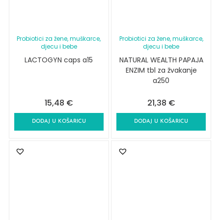
Probiotici za žene, muškarce,
Probiotici za žene, muškarce,
djecu i bebe
djecu i bebe
LACTOGYN caps a15
NATURAL WEALTH PAPAJA
ENZIM tbl za žvakanje
a250
15,48
€
21,38
€
DODAJ U KOŠARICU
DODAJ U KOŠARICU