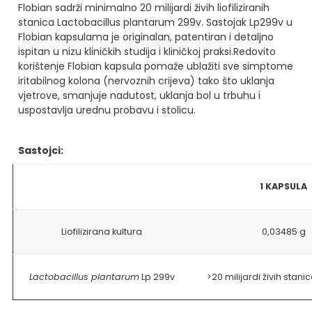
Flobian sadrži minimalno 20 milijardi živih liofiliziranih
stanica Lactobacillus plantarum 299v. Sastojak Lp299v u
Flobian kapsulama je originalan, patentiran i detaljno
ispitan u nizu kliničkih studija i kliničkoj praksi.
Redovito
korištenje Flobian kapsula pomaže ublažiti sve simptome
iritabilnog kolona (nervoznih crijeva) tako što uklanja
vjetrove, smanjuje nadutost, uklanja bol u trbuhu i
uspostavlja urednu probavu i stolicu.
Sastojci:
1 KAPSULA
Liofilizirana kultura
0,03485 g
Lactobacillus plantarum
Lp 299v
>20 milijardi živih stani