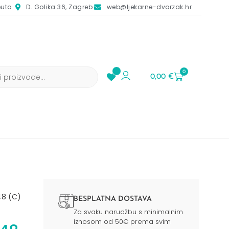
euta
D. Golika 36, Zagreb
web@ljekarne-dvorzak.hr
0
0,00
€
48 (C)
BESPLATNA DOSTAVA
Za svaku narudžbu s minimalnim
iznosom od 50€ prema svim