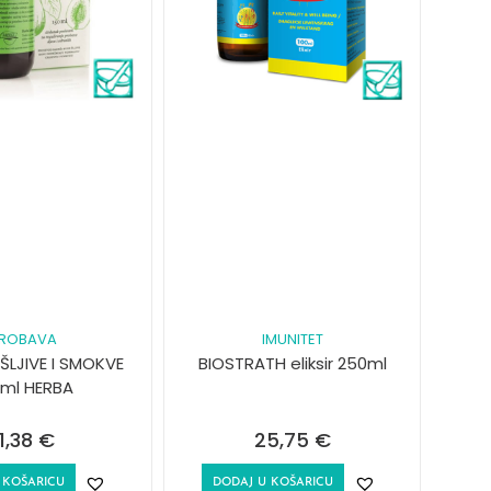
ROBAVA
IMUNITET
ŠLJIVE I SMOKVE
BIOSTRATH eliksir 250ml
0ml HERBA
11,38
€
25,75
€
 KOŠARICU
DODAJ U KOŠARICU