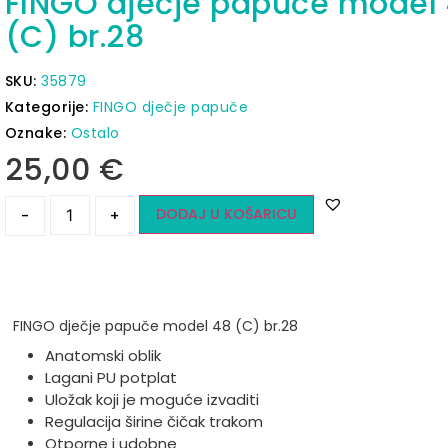
FINGO dječje papuče model
(C) br.28
SKU:
35879
Kategorije:
FINGO dječje papuče
Oznake:
Ostalo
25,00
€
DODAJ U KOŠARICU
-
+
FINGO dječje papuče model 48 (C) br.28
Anatomski oblik
Lagani PU potplat
Uložak koji je moguće izvaditi
Regulacija širine čičak trakom
Otporne i udobne