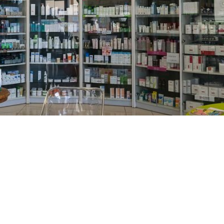
PREČKO
Slavenskog 6, Zagreb