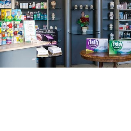
GAJNICE
Gandhijeva 3, Zagreb