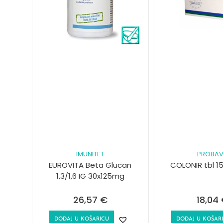
IMUNITET
PROBA
EUROVITA Beta Glucan
COLONIR tbl 1
1,3/1,6 IG 30x125mg
26,57
€
18,04
DODAJ U KOŠARICU
DODAJ U KOŠAR