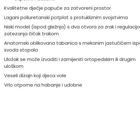
Kvalitetne dječje papuče za zatvoreni prostor
Lagani poliuretanski potplat s protukliznim svojstvima
Niski model (ispod gležnja) s dva otvora za zrak i regulacij
zatezanja čičak trakom
Anatomski oblikovana tabanica s mekanim jastučićem is
svoda stopala
Uložak se može izvaditi i zamijeniti ortopedskim ili drugim
uloškom
Veseli dizajn koji djeca vole
Vrlo otporne na habanje i udobne