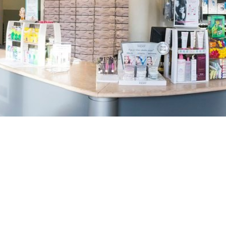
TREŠNJEVKA
Selska cesta 153, Zagreb