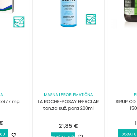
VA
MASNA I PROBLEMATIČNA
P
5x877 mg
LA ROCHE-POSAY EFFACLAR
SIRUP OD 
ton.za suž. pora 200ml
15
€
21,85
€
ICU
DODAJ U