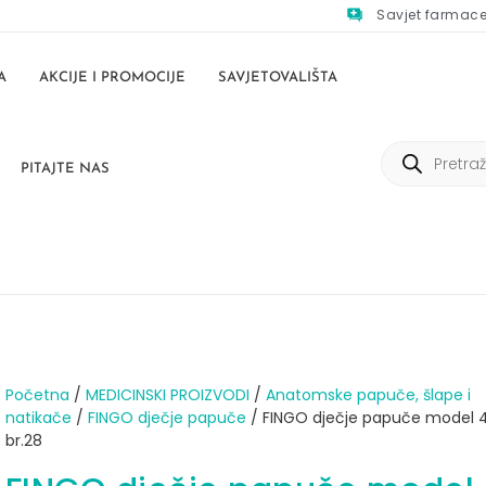
Savjet farmac
A
AKCIJE I PROMOCIJE
SAVJETOVALIŠTA
PITAJTE NAS
Početna
/
MEDICINSKI PROIZVODI
/
Anatomske papuče, šlape i
natikače
/
FINGO dječje papuče
/ FINGO dječje papuče model 
br.28