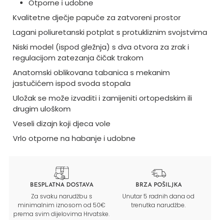
Otporne i udobne
Kvalitetne dječje papuče za zatvoreni prostor
Lagani poliuretanski potplat s protukliznim svojstvima
Niski model (ispod gležnja) s dva otvora za zrak i
regulacijom zatezanja čičak trakom
Anatomski oblikovana tabanica s mekanim
jastučićem ispod svoda stopala
Uložak se može izvaditi i zamijeniti ortopedskim ili
drugim uloškom
Veseli dizajn koji djeca vole
Vrlo otporne na habanje i udobne
BESPLATNA DOSTAVA
BRZA POŠILJKA
Za svaku narudžbu s
Unutar 5 radnih dana od
minimalnim iznosom od 50€
trenutka narudžbe.
prema svim dijelovima Hrvatske.