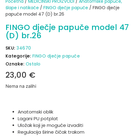
Početna
/
MEDICINSKI PROIZVODI
/
Anatomske papuče,
šlape i natikače
/
FINGO dječje papuče
/ FINGO dječje
papuče model 47 (D) br.26
FINGO dječje papuče model 47
(D) br.26
SKU:
34670
Kategorije:
FINGO dječje papuče
Oznake:
Ostalo
23,00
€
Nema na zalihi
Anatomski oblik
Lagani PU potplat
Uložak koji je moguće izvaditi
Regulacija širine čičak trakom